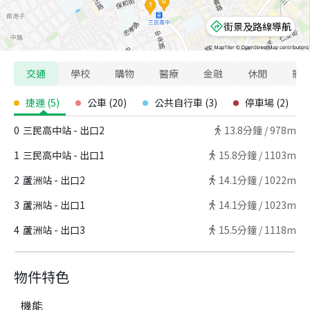
街景及路線導航
交通
學校
購物
醫療
金融
休閒
寵
捷運
(
5
)
公車
(
20
)
公共自行車
(
3
)
停車場
(
2
)
0
三民高中站 - 出口2
13.8
分鐘 /
978m
1
三民高中站 - 出口1
15.8
分鐘 /
1103m
2
蘆洲站 - 出口2
14.1
分鐘 /
1022m
3
蘆洲站 - 出口1
14.1
分鐘 /
1023m
4
蘆洲站 - 出口3
15.5
分鐘 /
1118m
物件特色
機能