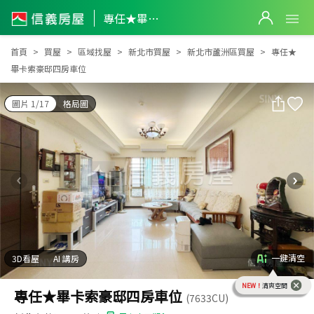
專任★畢卡索豪邸四房車位
專任★畢卡索豪邸四房車位
首頁
買屋
區域找屋
新北市買屋
新北市蘆洲區買屋
專任★
畢卡索豪邸四房車位
圖片 1/17
格局圖
一鍵清空
3D看屋
AI 講房
NEW！
清爽空間
專任★畢卡索豪邸四房車位
(7633CU)