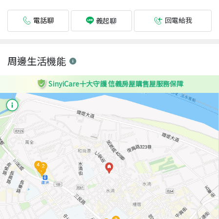
電話聊
回電給我
義起聊
周邊生活機能
SinyiCare十大守護 信義房屋購售屋服務保障