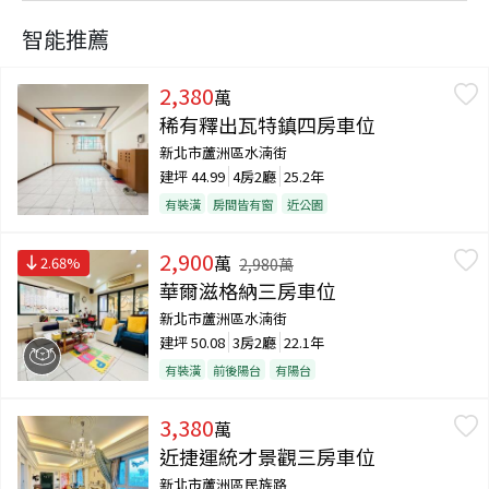
智能推薦
2,380
萬
稀有釋出瓦特鎮四房車位
新北市蘆洲區水湳街
建坪
44.99
4房2廳
25.2年
有裝潢
房間皆有窗
近公園
2,900
萬
2.68
%
2,980
萬
華爾滋格納三房車位
新北市蘆洲區水湳街
建坪
50.08
3房2廳
22.1年
有裝潢
前後陽台
有陽台
3,380
萬
近捷運統才景觀三房車位
新北市蘆洲區民族路