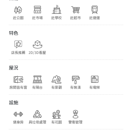
近公園
近市場
近學校
近超市
近捷運
特色
店長推薦
2D/3D看屋
屋況
房間皆有窗
有陽台
有景觀
有裝潢
有電梯
設施
健身房
具垃圾處理
有花園
警衛管理