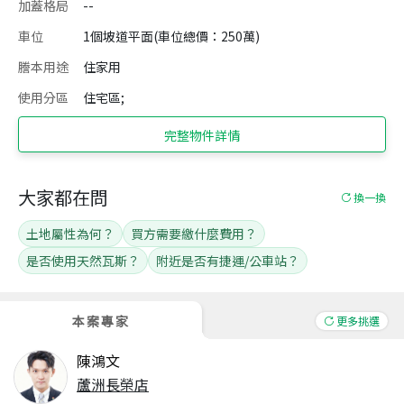
加蓋格局
--
車位
1個坡道平面(車位總價：250萬)
謄本用途
住家用
使用分區
住宅區;
完整物件詳情
大家都在問
換一換
土地屬性為何？
買方需要繳什麼費用？
是否使用天然瓦斯？
附近是否有捷運/公車站？
本案專家
更多挑選
陳鴻文
蘆洲長榮店