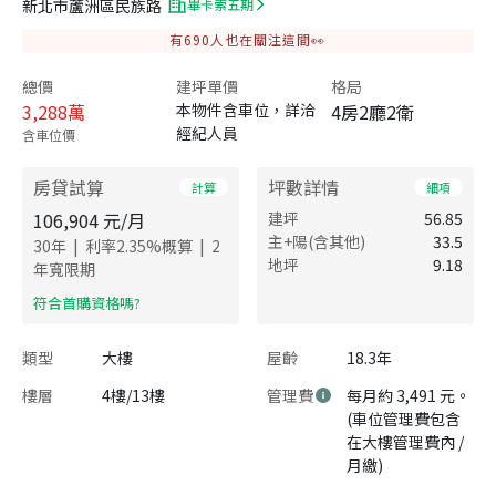
新北市蘆洲區民族路
畢卡索五期
有
690
人也在關注這間👀
總價
建坪單價
格局
3,288
萬
本物件含車位，詳洽
4房2廳2衛
經紀人員
含車位價
房貸試算
坪數詳情
計算
細項
106,904
元/月
建坪
56.85
主+陽(含其他)
33.5
|
|
30
年
利率
2.35
%概算
2
地坪
9.18
年寬限期
​符合首購資格嗎?
類型
大樓
屋齡
18.3年
樓層
4樓/13樓
管理費
每月約 3,491 元。
(車位管理費包含
在大樓管理費內 /
月繳)