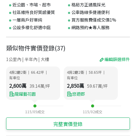
近公園、市場、超市
格局方正通風採光
社區維持良好質感優質
公車路線多捷運便利
一層兩戶好單純
買方服務費僅成交價1%
公設多樣化舒適中庭
網路預約★專人服務
類似物件實價登錄
(
37
)
1公里內 | 半年內 | 大樓
編輯篩選條件
4房2廳2衛
66.42
坪
4房2廳2衛
58.65
坪
|
|
|
|
有車位
有車位
2,600
萬
2,850
萬
39.14
萬/坪
59.67
萬/坪
龍躍藝花園
悠遊郡
115/05
成交
115/02
成交
完整實價登錄