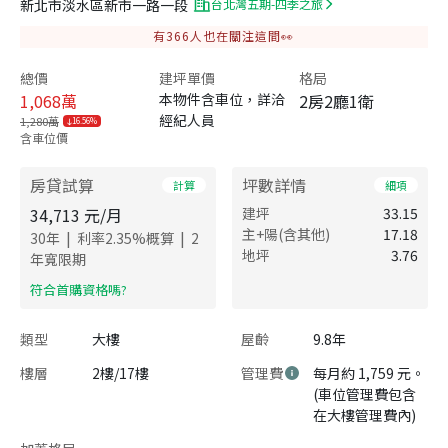
新北市淡水區新市一路一段
台北灣五期-四季之旅
有
366
人也在關注這間👀
總價
建坪單價
格局
1,068
萬
本物件含車位，詳洽
2房2廳1衛
經紀人員
1,280萬
16.56%
含車位價
房貸試算
坪數詳情
計算
細項
34,713
元/月
建坪
33.15
主+陽(含其他)
17.18
|
|
30
年
利率
2.35
%概算
2
地坪
3.76
年寬限期
​符合首購資格嗎?
類型
大樓
屋齡
9.8年
樓層
2樓/17樓
管理費
每月約 1,759 元。
(車位管理費包含
在大樓管理費內)