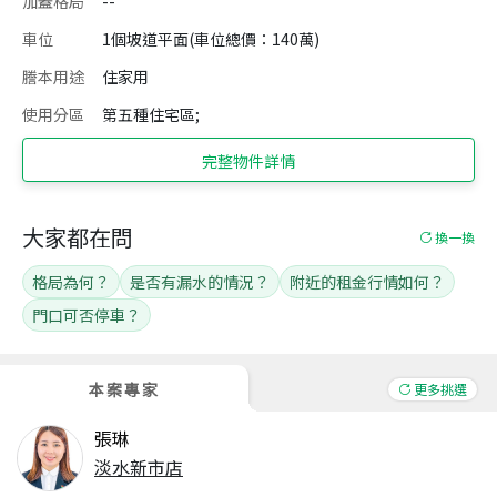
加蓋格局
--
車位
1個坡道平面(車位總價：140萬)
謄本用途
住家用
使用分區
第五種住宅區;
完整物件詳情
大家都在問
換一換
格局為何？
是否有漏水的情況？
附近的租金行情如何？
門口可否停車？
本案專家
更多挑選
張琳
淡水新市店