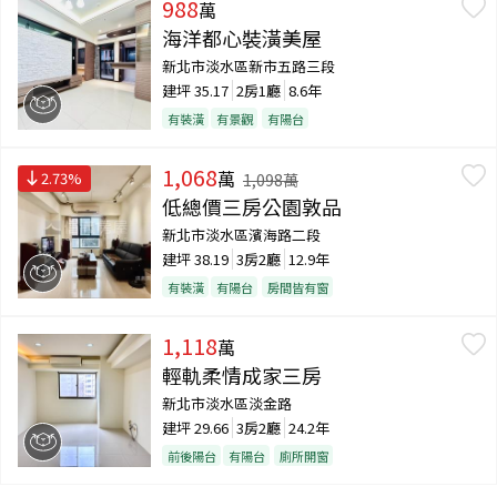
988
萬
海洋都心裝潢美屋
新北市淡水區新市五路三段
建坪
35.17
2房1廳
8.6年
有裝潢
有景觀
有陽台
1,068
萬
2.73
%
1,098
萬
低總價三房公園敦品
新北市淡水區濱海路二段
建坪
38.19
3房2廳
12.9年
有裝潢
有陽台
房間皆有窗
1,118
萬
輕軌柔情成家三房
新北市淡水區淡金路
建坪
29.66
3房2廳
24.2年
前後陽台
有陽台
廁所開窗