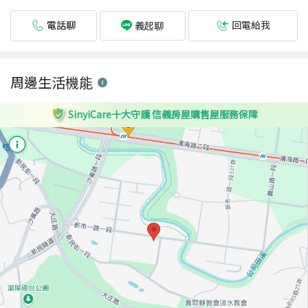
電話聊
回電給我
義起聊
周邊生活機能
SinyiCare十大守護 信義房屋購售屋服務保障