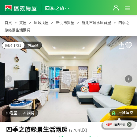
四季之旅綠景生活兩房
四季之旅綠景生活兩房
首頁
買屋
區域找屋
新北市買屋
新北市淡水區買屋
四季之
旅綠景生活兩房
圖片 1/21
格局圖
一鍵清空
3D看屋
AI 講房
NEW！
清爽空間
四季之旅綠景生活兩房
(7704UX)