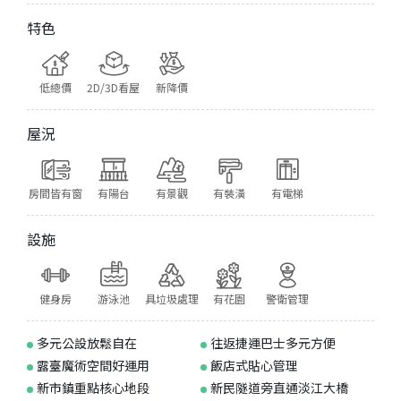
特色
低總價
2D/3D看屋
新降價
屋況
房間皆有窗
有陽台
有景觀
有裝潢
有電梯
設施
健身房
游泳池
具垃圾處理
有花園
警衛管理
多元公設放鬆自在
往返捷運巴士多元方便
露臺魔術空間好運用
飯店式貼心管理
新市鎮重點核心地段
新民隧道旁直通淡江大橋