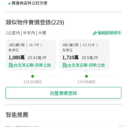
周邊商店林立好方便
類似物件實價登錄
(
229
)
1公里內 | 半年內 | 大樓
編輯篩選條件
3房2廳2衛
36.7
坪
4房1廳2衛
63.51
坪
|
|
|
|
無車位
有車位
1,080
萬
1,710
萬
29.43
萬/坪
28.9
萬/坪
台北灣五期-四季之旅
台北灣五期-四季之旅
115/01
成交
115/06
成交
完整實價登錄
智能推薦