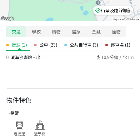
街景及路線導航
交通
學校
購物
醫療
金融
寵物
捷運
(
1
)
公車
(
23
)
公共自行車
(
3
)
停車場
(
1
)
0
濱海沙崙站 - 出口
10.9
分鐘 /
781m
物件特色
機能
近捷運
近學校