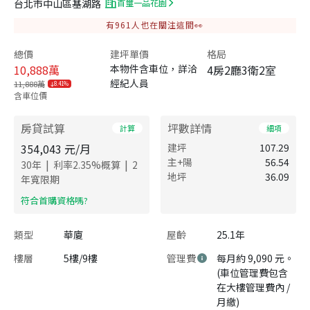
台北市中山區基湖路
首璽一品花園
有
961
人也在關注這間👀
總價
建坪單價
格局
10,888
萬
本物件含車位，詳洽
4房2廳3衛2室
經紀人員
11,888萬
8.41%
含車位價
房貸試算
坪數詳情
計算
細項
354,043
元/月
建坪
107.29
主+陽
56.54
|
|
30
年
利率
2.35
%概算
2
地坪
36.09
年寬限期
​符合首購資格嗎?
類型
華廈
屋齡
25.1年
樓層
5樓/9樓
管理費
每月約 9,090 元。
(車位管理費包含
在大樓管理費內 /
月繳)