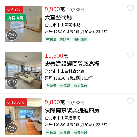
9,900
萬
4.7
%
10,388
萬
大直藝術廳
店長推薦
台北市中山區明水路
建坪
123.16
5房2廳(含加蓋)
23.4年
有裝潢
有陽台
廁所開窗
11,600
萬
忠泰建設邊間質感高樓
台北市中山區林森北路
建坪
118.56
3房2廳
16.9年
有裝潢
有景觀
前後陽台
9,800
萬
10.81
%
10,988
萬
俠隱南京復興捷運四房
台北市中山區遼寧街
建坪
101.36
5房2廳(含加蓋)
22.2年
有裝潢
有景觀
前後陽台