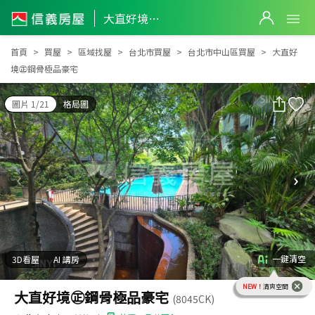
大直好境㊣鋼骨極品豪宅
大直好境㊣鋼骨極品豪宅
首頁
買屋
區域找屋
台北市買屋
台北市中山區買屋
大直好
境㊣鋼骨極品豪宅
圖片 1/21
格局圖
一鍵清空
3D看屋
AI 講房
NEW！
清爽空間
大直好境㊣鋼骨極品豪宅
(8045CK)