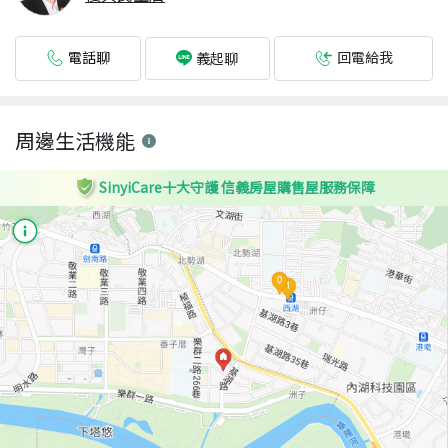
電話聊
回電給我
義起聊
周邊生活機能
SinyiCare十大守護 信義房屋購售屋服務保障