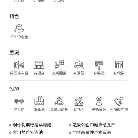
近公園
近捷運
近學校
特色
2D/3D看屋
屋況
房間皆有窗
有陽台
廁所開窗
有景觀
有裝潢
有電梯
設施
健身房
游泳池
具垃圾處理
有花園
警衛管理
無障礙空間
鋼骨制震綠建築認證
造景公園中庭綠意盎然
大自然戶外泳池
門禁森嚴住戶素質高