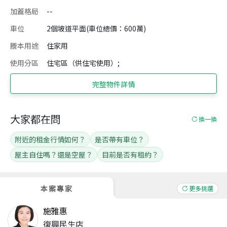
加蓋格局
--
車位
2個坡道平面(車位總價：600萬)
謄本用途
住家用
使用分區
住宅區（供住宅使用）;
完整物件詳情
大家都在問
換一換
附近的租金行情如何？
是否帶有車位？
屋主自住嗎？還是空屋？
目前是否有租約？
本案專家
更多挑選
施雅惠
復興民生店