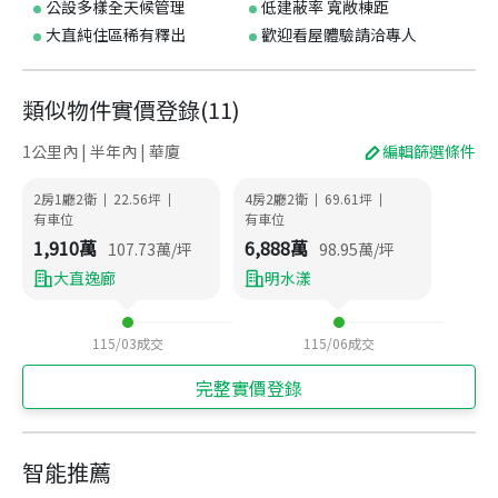
公設多樣全天候管理
低建蔽率 寬敞棟距
大直純住區稀有釋出
歡迎看屋體驗請洽專人
類似物件實價登錄
(
11
)
1公里內 | 半年內 | 華廈
編輯篩選條件
2房1廳2衛
22.56
坪
4房2廳2衛
69.61
坪
|
|
|
|
有車位
有車位
1,910
萬
6,888
萬
107.73
萬/坪
98.95
萬/坪
大直逸廊
明水漾
115/03
成交
115/06
成交
完整實價登錄
智能推薦