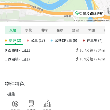
街景及路線導航
交通
學校
購物
醫療
金融
休閒
寵
捷運
(
2
)
公車
(
17
)
公共自行車
(
6
)
停車場
(
7
)
0
西湖站 - 出口1
10.7
分鐘 /
704m
1
西湖站 - 出口2
10.9
分鐘 /
742m
物件特色
機能