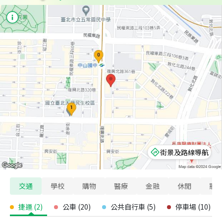
街景及路線導航
交通
學校
購物
醫療
金融
休閒
寵
捷運
(
2
)
公車
(
20
)
公共自行車
(
5
)
停車場
(
10
)