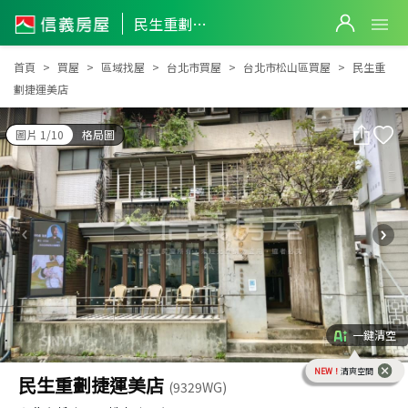
民生重劃捷運美店
民生重劃捷運美店
首頁
買屋
區域找屋
台北市買屋
台北市松山區買屋
民生重
劃捷運美店
圖片 1/10
格局圖
一鍵清空
NEW！
清爽空間
民生重劃捷運美店
(9329WG)