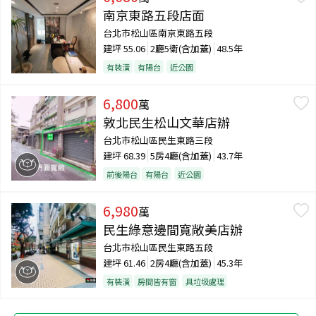
南京東路五段店面
台北市松山區南京東路五段
建坪
55.06
2廳5衛(含加蓋)
48.5年
有裝潢
有陽台
近公園
6,800
萬
敦北民生松山文華店辦
台北市松山區民生東路三段
建坪
68.39
5房4廳(含加蓋)
43.7年
前後陽台
有陽台
近公園
6,980
萬
民生綠意邊間寬敞美店辦
台北市松山區民生東路五段
建坪
61.46
2房4廳(含加蓋)
45.3年
有裝潢
房間皆有窗
具垃圾處理