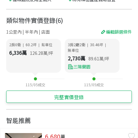
類似物件實價登錄
(
6
)
1公里內 | 半年內 | 店面
編輯篩選條件
2房0衛
60.2
坪
有車位
3房2廳2衛
30.46
坪
|
|
|
|
無車位
6,336
萬
126.28
萬/坪
2,730
萬
89.61
萬/坪
三陽蘭園
115/05
成交
115/05
成交
完整實價登錄
智能推薦
6,680
萬