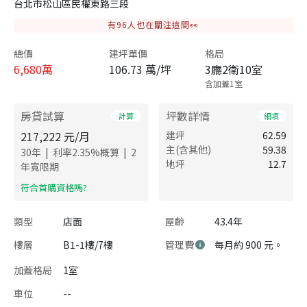
台北市松山區民權東路三段
有
96
人也在關注這間👀
總價
建坪單價
格局
6,680
萬
106.73 萬/坪
3廳2衛10室
含加蓋1室
房貸試算
坪數詳情
計算
細項
217,222
元/月
建坪
62.59
主(含其他)
59.38
|
|
30
年
利率
2.35
%概算
2
地坪
12.7
年寬限期
​符合首購資格嗎?
類型
店面
屋齡
43.4年
樓層
B1-1樓/7樓
管理費
每月約 900 元。
加蓋格局
1室
車位
--