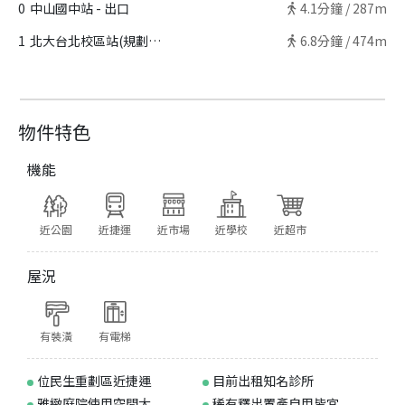
0
中山國中站 - 出口
4.1
分鐘 /
287m
1
北大台北校區站(規劃中) - 出口
6.8
分鐘 /
474m
物件特色
機能
近公園
近捷運
近市場
近學校
近超市
屋況
有裝潢
有電梯
位民生重劃區近捷運
目前出租知名診所
雅緻庭院使用空間大
稀有釋出置產自用皆宜