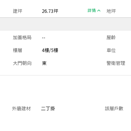
建坪
26.73坪
詳情
地坪
加蓋格局
--
屋齡
樓層
4樓/5樓
車位
大門朝向
東
警衛管理
外牆建材
二丁掛
該層戶數