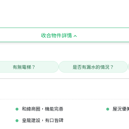
收合物件詳情
有無電梯？
是否有漏水的情況？
和緯商圈，機能完善
屋況優
皇龍建設，有口皆碑