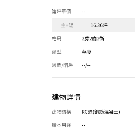
建坪單價
--
主+陽
16.36坪
格局
2房2廳2衛
類型
華廈
邊間/暗房
--/--
建物詳情
建物結構
RC造(鋼筋混凝土)
謄本用途
--