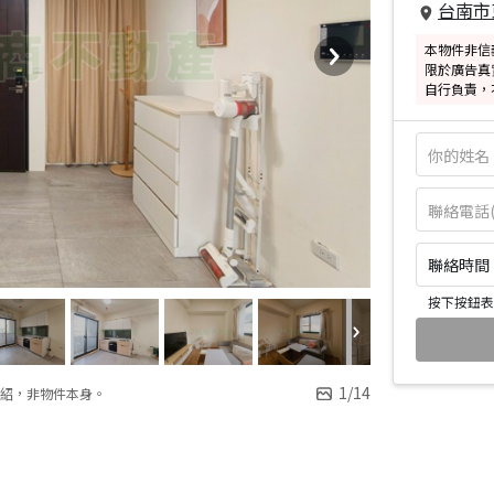
台南市
本物件非信
限於廣告真
自行負責，
聯絡時間：皆
按下按鈕表
1
/
14
紹，非物件本身。