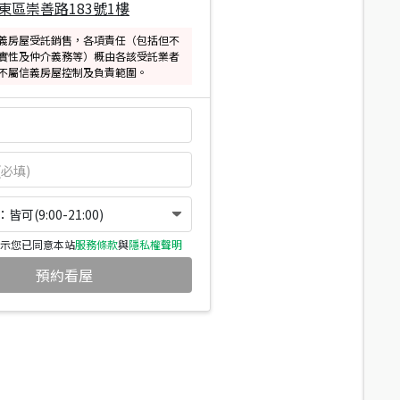
東區崇善路183號1樓
義房屋受託銷售，各項責任（包括但不
實性及仲介義務等）概由各該受託業者
不屬信義房屋控制及負責範圍。
可(9:00-21:00)
示您已同意本站
服務條款
與
隱私權聲明
預約看屋