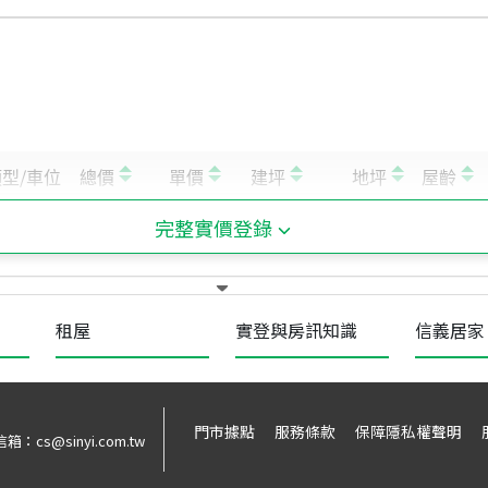
完整實價登錄
租屋
實登與房訊知識
信義居家
門市據點
服務條款
保障隱私權聲明
信箱：
cs@sinyi.com.tw