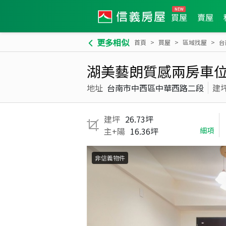
買屋
賣屋
更多相似
首頁
買屋
區域找屋
台
湖美藝朗質感兩房車
地址
台南市中西區中華西路二段
建
建坪
26.73坪
主+陽
16.36坪
細項
非信義物件