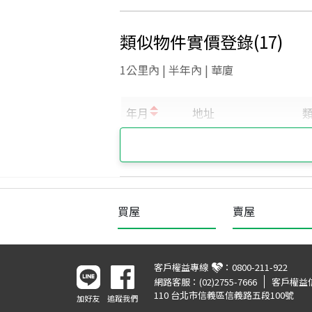
類似物件實價登錄
(
17
)
1公里內 | 半年內 | 華廈
買屋
賣屋
客戶權益專線
：
0800-211-922
網路客服：
(02)2755-7666
客戶權益
110 台北市信義區信義路五段100號
加好友
追蹤我們