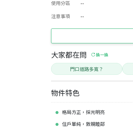
使用分區
--
注意事項
--
大家都在問
換一換
門口道路多寬？
物件特色
格局方正，採光明亮
住戶單純，敦親睦鄰