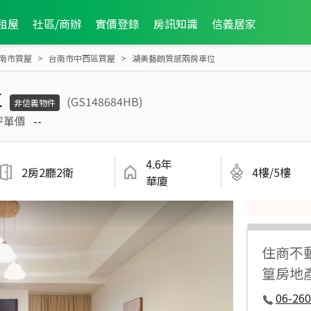
租屋
社區/商辦
實價登錄
房訊知識
信義居家
南市買屋
台南市中西區買屋
湖美藝朗質感兩房車位
位
(GS148684HB)
非信義物件
坪單價
--
4.6年
2房2廳2衛
4樓/5樓
華廈
住商不
篁房地
06-260