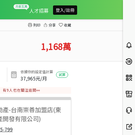
湖美藝朗質感兩房車位
人才招募
登入/註冊
列印
分享
收藏
1,168
萬
依據你的設定值計算
試算
37,965
元/月
有
9
人也在關注這間👀
動產
-
台南崇善加盟店(東
產開發有限公司)
5-799