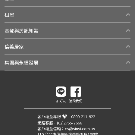
租屋
實登與房訊知識
信義居家
集團與永續發展
加好友
追蹤我們
客戶權益專線
：
0800-211-922
網路客服：
(02)2755-7666
客戶權益信箱：
cs@sinyi.com.tw
110 台北市信義區信義路五段100號