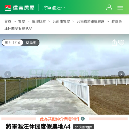
將軍漚汪休閒度假農地A4
將軍漚汪休閒度假農地A4
首頁
買屋
區域找屋
台南市買屋
台南市將軍區買屋
將軍漚
汪休閒度假農地A4
圖片 1/10
格局圖
此為其他仲介業者物件
將軍漚汪休閒度假農地A4
非信義物件