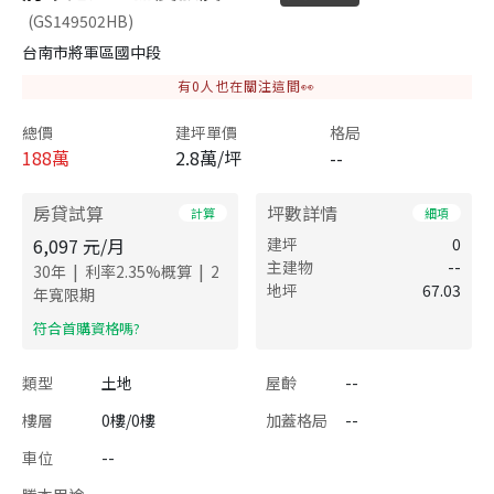
(GS149502HB)
台南市將軍區國中段
有
0
人也在關注這間👀
總價
建坪單價
格局
188
萬
2.8萬/坪
--
房貸試算
坪數詳情
計算
細項
6,097
元/月
建坪
0
主建物
--
|
|
30
年
利率
2.35
%概算
2
地坪
67.03
年寬限期
​符合首購資格嗎?
類型
土地
屋齡
--
樓層
0樓/0樓
加蓋格局
--
車位
--