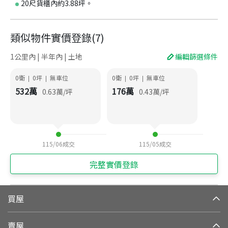
20尺貨櫃內約3.88坪。
類似物件實價登錄
(
7
)
1公里內 | 半年內 | 土地
編輯篩選條件
0衛
0
坪
無車位
0衛
0
坪
無車位
|
|
|
|
532
萬
176
萬
0.63
萬/坪
0.43
萬/坪
115/06
成交
115/05
成交
完整實價登錄
買屋
賣屋