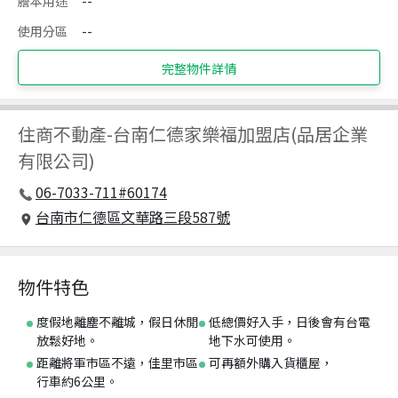
謄本用途
--
使用分區
--
完整物件詳情
住商不動產
-
台南仁德家樂福加盟店(品居企業
有限公司)
06-7033-711#60174
台南市仁德區文華路三段587號
物件特色
度假地離塵不離城，假日休閒
低總價好入手，日後會有台電
放鬆好地。
地下水可使用。
距離將軍市區不遠，佳里市區
可再額外購入貨櫃屋，
行車約6公里。