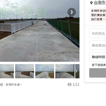
台南市
本物件非信
限於廣告真
自行負責，
聯絡時間：皆
按下按鈕表
1
/
11
紹，非物件本身。