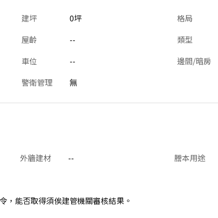
建坪
0坪
格局
屋齡
--
類型
車位
--
邊間/暗房
警衛管理
無
外牆建材
--
謄本用途
令，能否取得須俟建管機關審核結果。