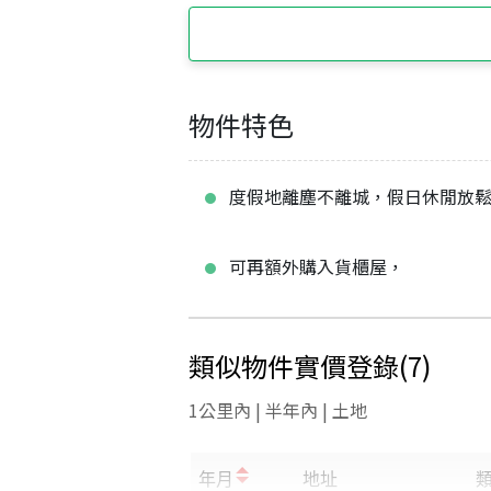
物件特色
度假地離塵不離城，假日休閒放
可再額外購入貨櫃屋，
類似物件實價登錄
(
7
)
1公里內 | 半年內 | 土地