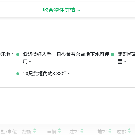
收合物件詳情
鬆好地。
低總價好入手，日後會有台電地下水可使
距離將
用。
里。
20尺貨櫃內約3.88坪。