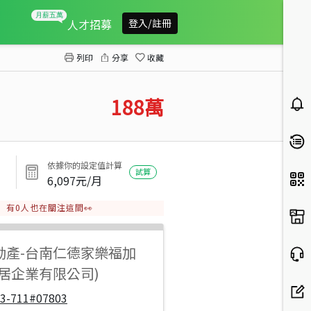
將軍漚汪休閒度假農地A5
人才招募
登入/註冊
列印
分享
收藏
188
萬
依據你的設定值計算
試算
6,097
元/月
有
0
人也在關注這間👀
動產
-
台南仁德家樂福加
品居企業有限公司)
33-711#07803