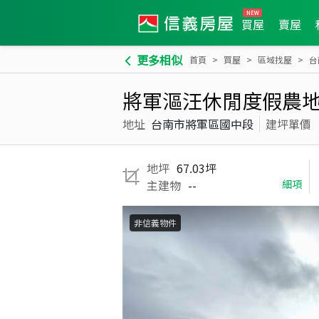
買屋
賣屋
更多相似
首頁
買屋
區域找屋
台
將軍漚汪休閒度假農地
地址
台南市將軍區國中段
建坪單價
地坪
67.03坪
主建物
--
細項
非信義物件