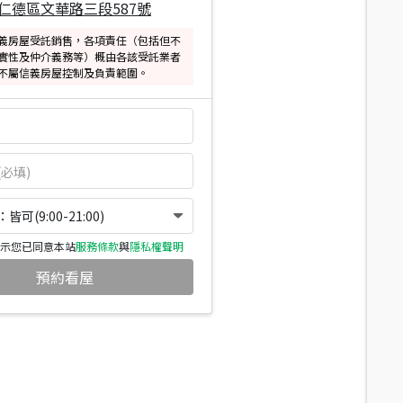
仁德區文華路三段587號
義房屋受託銷售，各項責任（包括但不
實性及仲介義務等）概由各該受託業者
不屬信義房屋控制及負責範圍。
可(9:00-21:00)
示您已同意本站
服務條款
與
隱私權聲明
預約看屋