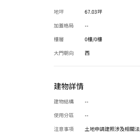
地坪
67.03坪
加蓋格局
--
樓層
0樓/0樓
大門朝向
西
建物詳情
建物結構
--
使用分區
--
注意事項
土地申請建照涉及相關法