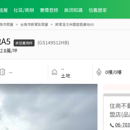
租屋
社區/商辦
實價登錄
房訊知識
信義居家
南市買屋
台南市將軍區買屋
將軍漚汪休閒度假農地A5
A5
(GS149512HB)
非信義物件
2.8萬/坪
--
--
0樓/0樓
土地
住商不
盟店(
06-70