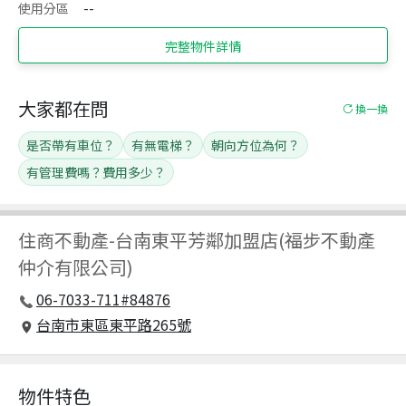
使用分區
--
完整物件詳情
大家都在問
換一換
是否帶有車位？
有無電梯？
朝向方位為何？
有管理費嗎？費用多少？
住商不動產
-
台南東平芳鄰加盟店(福步不動產
仲介有限公司)
06-7033-711#84876
台南市東區東平路265號
物件特色