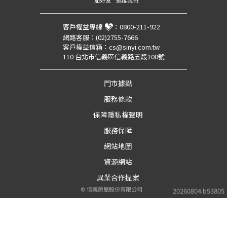
加好友
追蹤我們
客戶權益專線
：
0800-211-922
網路客服：
(02)2755-7666
客戶權益信箱：
cs@sinyi.com.tw
110 台北市信義區信義路五段100號
門市據點
服務條款
保障隱私權聲明
服務保障
網站地圖
資源網站
異業合作提案
©
信義房屋股份有限公司
20260804.b53805