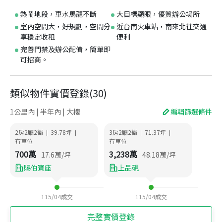
熱鬧地段，車水馬龍不斷
大目標顯眼，優質辦公場所
室內空間大，好規劃，空間分
近台南火車站，南來北往交通
享穩定收租
便利
完善門禁及辦公配備，簡單即
可招商。
類似物件實價登錄
(
30
)
1公里內 | 半年內 | 大樓
編輯篩選條件
2房2廳2衛
39.78
坪
3房2廳2衛
71.37
坪
|
|
|
|
有車位
有車位
700
萬
3,238
萬
17.6
萬/坪
48.18
萬/坪
賜伯寶座
上品硯
115/04
成交
115/04
成交
完整實價登錄