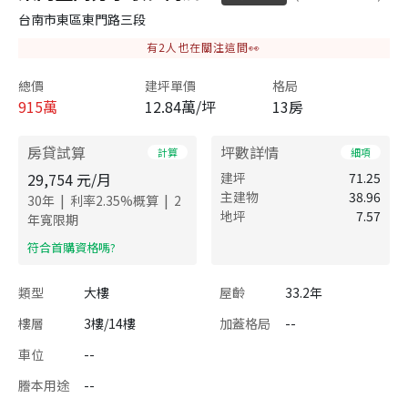
台南市東區東門路三段
有
2
人也在關注這間👀
總價
建坪單價
格局
915
萬
12.84萬/坪
13房
房貸試算
坪數詳情
計算
細項
29,754
元/月
建坪
71.25
主建物
38.96
|
|
30
年
利率
2.35
%概算
2
地坪
7.57
年寬限期
​符合首購資格嗎?
類型
大樓
屋齡
33.2年
樓層
3樓/14樓
加蓋格局
--
車位
--
謄本用途
--