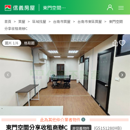
東門空間分享收租商辦C
東門空間分享收租商辦C
首頁
買屋
區域找屋
台南市買屋
台南市東區買屋
東門空間
分享收租商辦C
圖片 1/6
格局圖
此為其他仲介業者物件
東門空間分享收租商辦C
(GS151280HB)
非信義物件