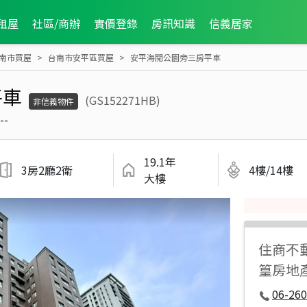
租屋
社區/商辦
實價登錄
房訊知識
信義居家
南市買屋
台南市安平區買屋
安平海閱公園旁三房平車
平車
(GS152271HB)
非信義物件
--
19.1年
3房2廳2衛
4樓/14樓
大樓
住商不
篁房地
06-260