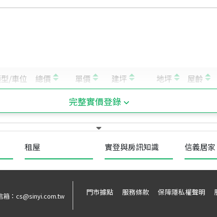
完整實價登錄
租屋
實登與房訊知識
信義居家
門市據點
服務條款
保障隱私權聲明
信箱：
cs@sinyi.com.tw