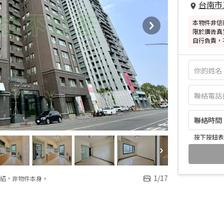
台南市
本物件非信
限於廣告真
自行負責，
聯絡時間：皆
按下按鈕表
1
/
17
紹，非物件本身。