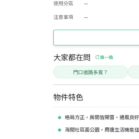
使用分區
--
注意事項
--
大家都在問
換一換
門口道路多寬？
物件特色
格局方正，房間皆開窗，通風良
海閱社區面公園，周邊生活機能