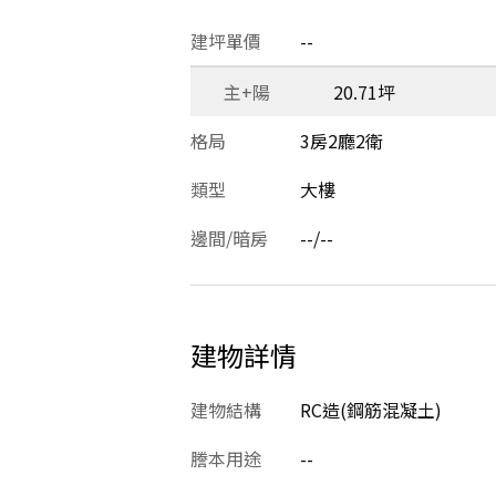
建坪單價
--
主+陽
20.71坪
格局
3房2廳2衛
類型
大樓
邊間/暗房
--/--
建物詳情
建物結構
RC造(鋼筋混凝土)
謄本用途
--