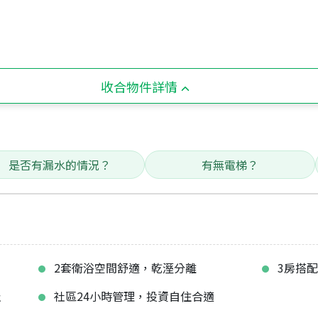
收合物件詳情
是否有漏水的情況？
有無電梯？
好
2套衛浴空間舒適，乾溼分離
3房搭
佳
社區24小時管理，投資自住合適