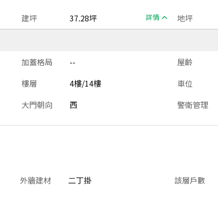
建坪
37.28坪
詳情
地坪
加蓋格局
--
屋齡
樓層
4樓/14樓
車位
大門朝向
西
警衛管理
外牆建材
二丁掛
該層戶數