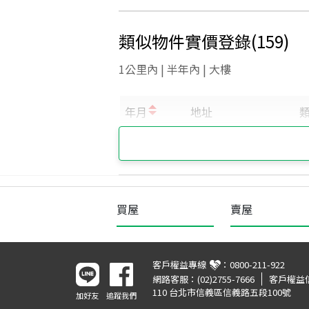
類似物件實價登錄
(
159
)
1公里內 | 半年內 | 大樓
買屋
賣屋
客戶權益專線
：
0800-211-922
網路客服：
(02)2755-7666
客戶權益
110 台北市信義區信義路五段100號
加好友
追蹤我們