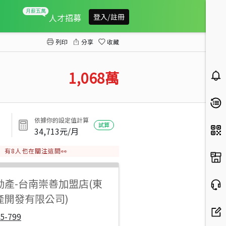
安平海閱公園旁三房平車
人才招募
登入/註冊
列印
分享
收藏
1,068
萬
依據你的設定值計算
試算
34,713
元/月
有
8
人也在關注這間👀
動產
-
台南崇善加盟店(東
產開發有限公司)
5-799