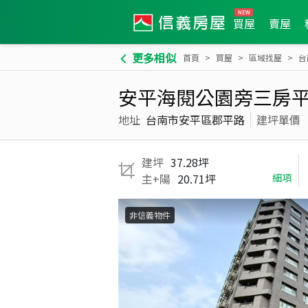
買屋
賣屋
更多相似
首頁
買屋
區域找屋
台
安平海閱公園旁三房
地址
台南市安平區郡平路
建坪單價
建坪
37.28坪
主+陽
20.71坪
細項
非信義物件