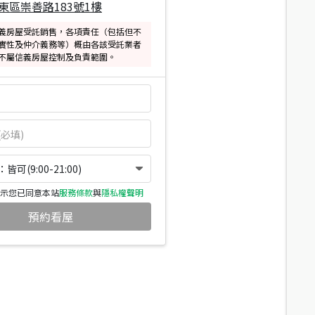
東區崇善路183號1樓
義房屋受託銷售，各項責任（包括但不
實性及仲介義務等）概由各該受託業者
不屬信義房屋控制及負責範圍。
可(9:00-21:00)
示您已同意本站
服務條款
與
隱私權聲明
預約看屋