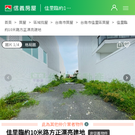
佳里臨約10米路方正漂亮建地
佳里臨約10米路方正漂亮建地
首頁
買屋
區域找屋
台南市買屋
台南市佳里區買屋
佳里臨
約10米路方正漂亮建地
圖片 1/4
格局圖
此為其他仲介業者物件
佳里臨約10米路方正漂亮建地
非信義物件