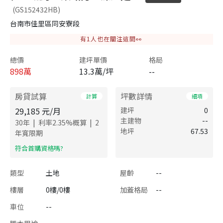
(GS152432HB)
台南市佳里區同安寮段
有
1
人也在關注這間👀
總價
建坪單價
格局
898
萬
13.3萬/坪
--
房貸試算
坪數詳情
計算
細項
29,185
元/月
建坪
0
主建物
--
|
|
30
年
利率
2.35
%概算
2
地坪
67.53
年寬限期
​符合首購資格嗎?
類型
土地
屋齡
--
樓層
0樓/0樓
加蓋格局
--
車位
--