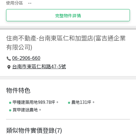
使用分區
--
完整物件詳情
住商不動產
-
台南東區仁和加盟店(富吉通企業
有限公司)
06-2906-660
台南市東區仁和路47-5號
物件特色
甲種建築用地989.78坪。
農地131坪。
買甲建送農地。
類似物件實價登錄
(
7
)