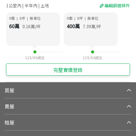
1公里內 | 半年內 | 土地
編輯篩選條件
0衛
0
坪
無車位
0衛
0
坪
無車位
|
|
|
|
60
萬
400
萬
0.16
萬/坪
7.39
萬/坪
115/05
成交
115/03
成交
完整實價登錄
買屋
賣屋
租屋