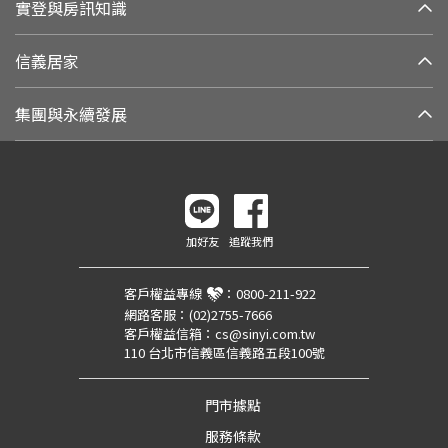
實登與房訊知識
信義居家
集團與永續發展
加好友
追蹤我們
客戶權益專線
：
0800-211-922
網路客服：
(02)2755-7666
客戶權益信箱：
cs@sinyi.com.tw
110 台北市信義區信義路五段100號
門市據點
服務條款