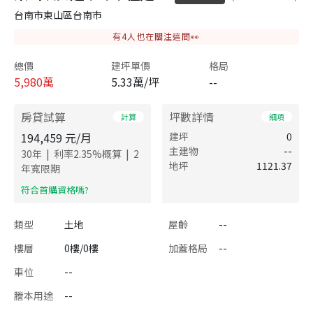
台南市東山區台南市
有
4
人也在關注這間👀
總價
建坪單價
格局
5,980
萬
5.33萬/坪
--
房貸試算
坪數詳情
計算
細項
194,459
元/月
建坪
0
主建物
--
|
|
30
年
利率
2.35
%概算
2
地坪
1121.37
年寬限期
​符合首購資格嗎?
類型
土地
屋齡
--
樓層
0樓/0樓
加蓋格局
--
車位
--
謄本用途
--