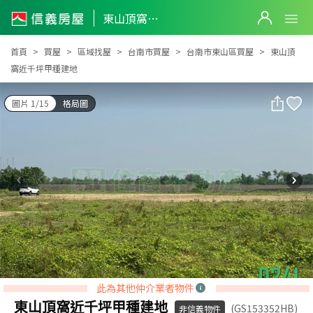
東山頂窩近千坪甲種建地
東山頂窩近千坪甲種建地
首頁
買屋
區域找屋
台南市買屋
台南市東山區買屋
東山頂
窩近千坪甲種建地
圖片 1/15
格局圖
此為其他仲介業者物件
東山頂窩近千坪甲種建地
(GS153352HB)
非信義物件