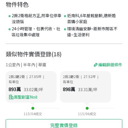
物件特色
2房2衛格局方正,附車位停車
近南科,6年屋輕屋齡,適新婚
沒煩惱
首購小家庭
24小時管理、包裹代收、社
環境清幽安靜~距新市鬧區不
區垃圾集中處理
遠~生活便利
類似物件實價登錄
(
18
)
1公里內 | 半年內 | 華廈
編輯篩選條件
2房2廳2衛
27.05
坪
2房2廳2衛
27.52
坪
|
|
|
|
有車位
有車位
893
萬
898
萬
33.02
萬/坪
33.31
萬/坪
嵩聖創富No8
115/04
成交
115/06
成交
完整實價登錄