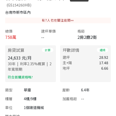
(GS154260HB)
台南市新市區內
有
7
人也在關注這間👀
總價
建坪單價
格局
758
萬
--
2房2廳2衛
房貸試算
坪數詳情
計算
細項
24,633
元/月
建坪
28.92
主+陽
17.48
|
|
30
年
利率
2.35
%概算
2
地坪
6.66
年寬限期
​符合首購資格嗎?
類型
華廈
屋齡
6.4年
樓層
4樓/9樓
加蓋格局
--
車位
1個坡道機械