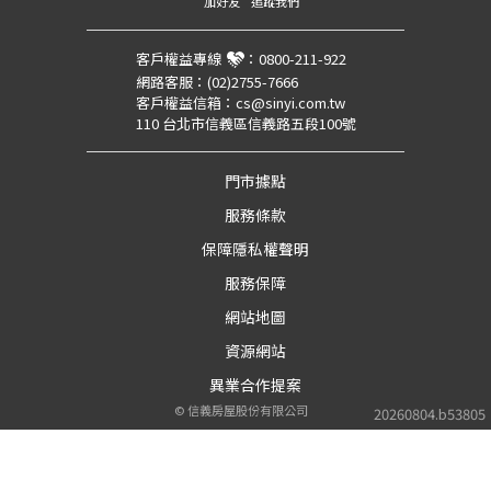
加好友
追蹤我們
客戶權益專線
：
0800-211-922
網路客服：
(02)2755-7666
客戶權益信箱：
cs@sinyi.com.tw
110 台北市信義區信義路五段100號
門市據點
服務條款
保障隱私權聲明
服務保障
網站地圖
資源網站
異業合作提案
©
信義房屋股份有限公司
20260804.b53805