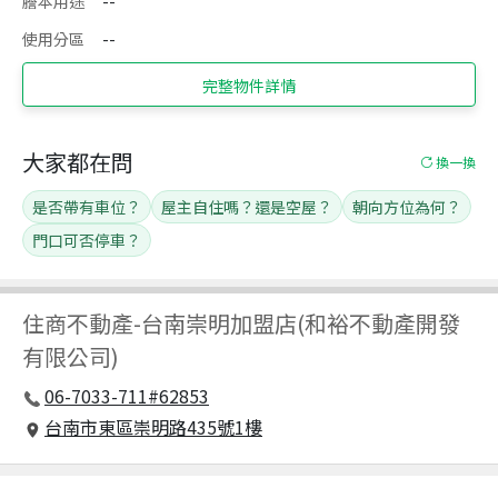
謄本用途
--
使用分區
--
完整物件詳情
大家都在問
換一換
是否帶有車位？
屋主自住嗎？還是空屋？
朝向方位為何？
門口可否停車？
住商不動產
-
台南崇明加盟店(和裕不動產開發
有限公司)
06-7033-711#62853
台南市東區崇明路435號1樓