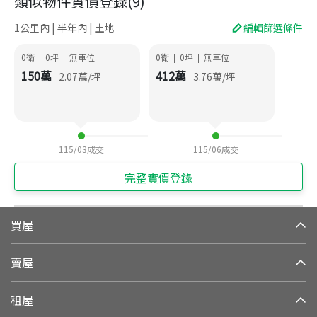
類似物件實價登錄
(
9
)
1公里內 | 半年內 | 土地
編輯篩選條件
0衛
0
坪
無車位
0衛
0
坪
無車位
|
|
|
|
150
萬
412
萬
2.07
萬/坪
3.76
萬/坪
115/03
成交
115/06
成交
完整實價登錄
買屋
賣屋
租屋