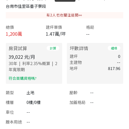
台南市佳里區番子寮段
有
2
人也在關注這間👀
總價
建坪單價
格局
1,200
萬
1.47萬/坪
--
房貸試算
坪數詳情
計算
細項
39,022
元/月
建坪
0
主建物
--
|
|
30
年
利率
2.35
%概算
2
地坪
817.96
年寬限期
​符合首購資格嗎?
類型
土地
屋齡
--
樓層
0樓/0樓
加蓋格局
--
車位
--
謄本用途
--