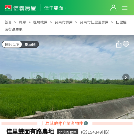
佳里雙面有路農地
佳里雙面有路農地
首頁
買屋
區域找屋
台南市買屋
台南市佳里區買屋
佳里雙
面有路農地
圖片 1/9
格局圖
此為其他仲介業者物件
佳里雙面有路農地
(GS154349HB)
非信義物件