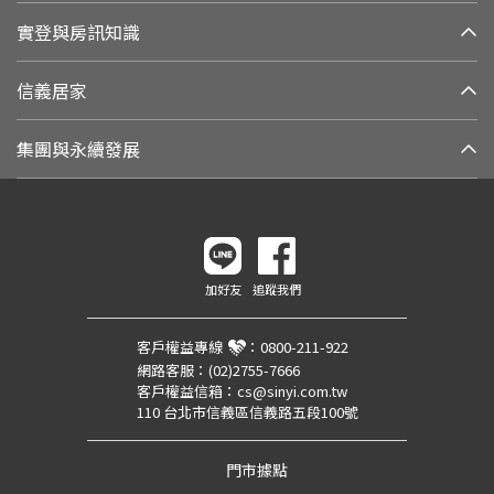
實登與房訊知識
信義居家
集團與永續發展
加好友
追蹤我們
客戶權益專線
：
0800-211-922
網路客服：
(02)2755-7666
客戶權益信箱：
cs@sinyi.com.tw
110 台北市信義區信義路五段100號
門市據點