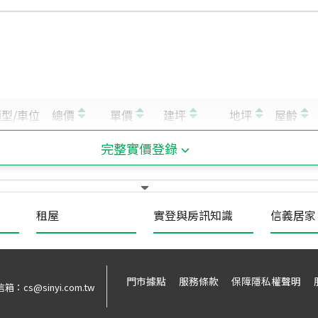
完整實價登錄
租屋
實登與房訊知識
信義居家
門市據點
服務條款
保障隱私權聲明
信箱：
cs@sinyi.com.tw