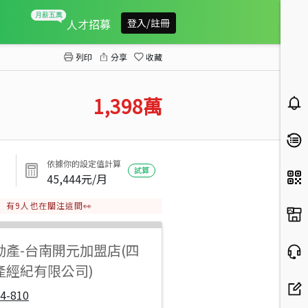
東橋匯世界亮亮2房2平面車位
人才招募
登入/註冊
列印
分享
收藏
1,398
萬
依據你的設定值計算
試算
45,444
元/月
有
9
人也在關注這間👀
動產
-
台南開元加盟店(四
產經紀有限公司)
4-810