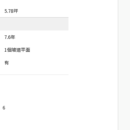
5.78坪
7.6年
1個坡道平面
有
6