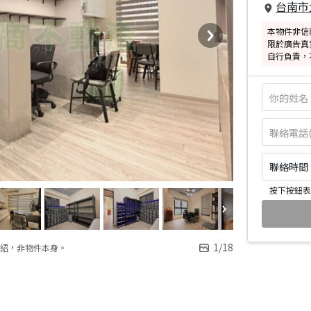
台南市
本物件非信
限於廣告真
自行負責，
聯絡時間：皆
按下按鈕表
1
/
18
紹，非物件本身。