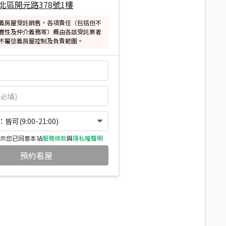
北區開元路378號1樓
義房屋受託銷售，各項責任（包括但不
實性及仲介義務等）概由各該受託業者
不屬信義房屋控制及負責範圍。
可(9:00-21:00)
示您已同意本站
服務條款
與
隱私權聲明
預約看屋