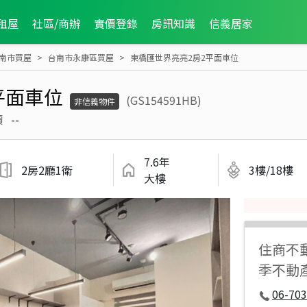
租屋
社區/商辦
實價登錄
房訊知識
信義居家
南市買屋
台南市永康區買屋
東橋匯世界亮亮2房2平面車位
平面車位
(GS154591HB)
非信義物件
價
--
7.6年
2房2廳1衛
3樓/18樓
大樓
住商不
季不動
06-703