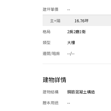
建坪單價
--
主+陽
16.76坪
格局
2房2廳1衛
類型
大樓
邊間/暗房
--/--
建物詳情
建物結構
鋼筋混凝土構造
謄本用途
--