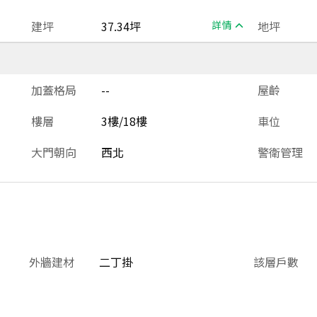
建坪
37.34坪
詳情
地坪
加蓋格局
--
屋齡
樓層
3樓/18樓
車位
大門朝向
西北
警衛管理
外牆建材
二丁掛
該層戶數