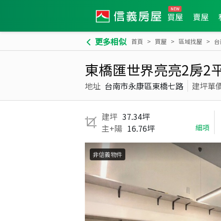
買屋
賣屋
更多相似
首頁
買屋
區域找屋
台
東橋匯世界亮亮2房2
地址
台南市永康區東橋七路
建坪單
建坪
37.34坪
主+陽
16.76坪
細項
非信義物件