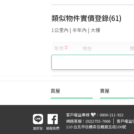
類似物件實價登錄
(
61
)
1公里內 | 半年內 | 大樓
買屋
賣屋
客戶權益專線
：
0800-211-922
網路客服：
(02)2755-7666
客戶權益
110 台北市信義區信義路五段100號
加好友
追蹤我們