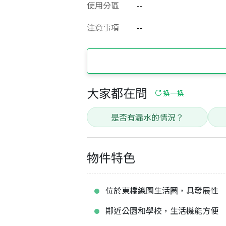
使用分區
--
注意事項
--
大家都在問
換一換
是否有漏水的情況？
物件特色
位於東橋總圖生活圈，具發展性
鄰近公園和學校，生活機能方便