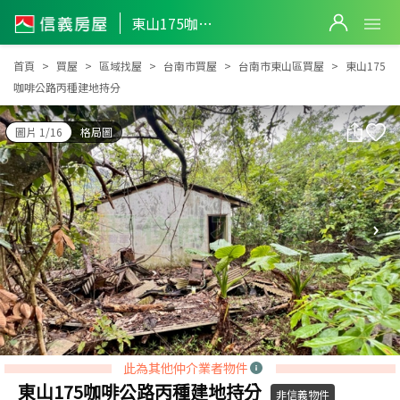
東山175咖啡公路丙種建地持分
東山175咖啡公路丙種建地持分
首頁
買屋
區域找屋
台南市買屋
台南市東山區買屋
東山175
咖啡公路丙種建地持分
圖片 1/16
格局圖
此為其他仲介業者物件
東山175咖啡公路丙種建地持分
非信義物件