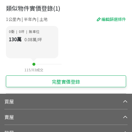
類似物件實價登錄
(
1
)
1公里內 | 半年內 | 土地
編輯篩選條件
0衛
0
坪
無車位
|
|
130
萬
0.08
萬/坪
115/03
成交
完整實價登錄
買屋
賣屋