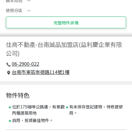
謄本用途
--
使用分區
--
完整物件詳情
住商不動產
-
台南誠品加盟店(益利慶企業有限
公司)
06-2900-022
台南市東區崇德路114號1樓
物件特色
位於175咖啡公路邊，有景觀
有未保存登記建物，待修建使
丙種建築用地
用。
自用、投資最佳物件。