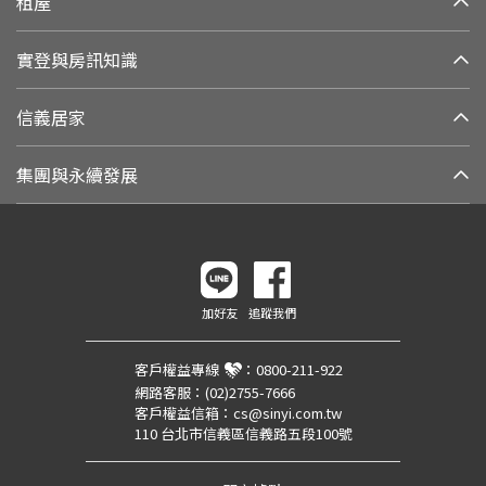
租屋
實登與房訊知識
信義居家
集團與永續發展
加好友
追蹤我們
客戶權益專線
：
0800-211-922
網路客服：
(02)2755-7666
客戶權益信箱：
cs@sinyi.com.tw
110 台北市信義區信義路五段100號