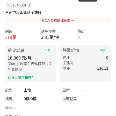
(GS154596HB)
台南市東山區崎子頭段
有
2
人也在關注這間👀
總價
建坪單價
格局
519
萬
3.81萬/坪
--
房貸試算
坪數詳情
計算
細項
16,869
元/月
建坪
0
主建物
--
|
|
30
年
利率
2.35
%概算
2
地坪
136.13
年寬限期
​符合首購資格嗎?
類型
土地
屋齡
--
樓層
0樓/0樓
加蓋格局
--
車位
--