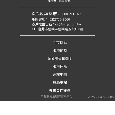
加好友
追蹤我們
客戶權益專線
：
0800-211-922
網路客服：
(02)2755-7666
客戶權益信箱：
cs@sinyi.com.tw
110 台北市信義區信義路五段100號
門市據點
服務條款
保障隱私權聲明
服務保障
網站地圖
資源網站
異業合作提案
©
信義房屋股份有限公司
20260804.b53805