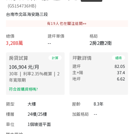
(GS154736HB)
台南市北區海安路三段
有
19
人也在關注這間👀
總價
建坪單價
格局
3,288
萬
--
2房2廳2衛
房貸試算
坪數詳情
計算
細項
106,904
元/月
建坪
82.05
主+陽
37.4
|
|
30
年
利率
2.35
%概算
2
地坪
6.62
年寬限期
​符合首購資格嗎?
類型
大樓
屋齡
8.3年
樓層
24樓/25樓
加蓋格局
--
車位
1個坡道平面