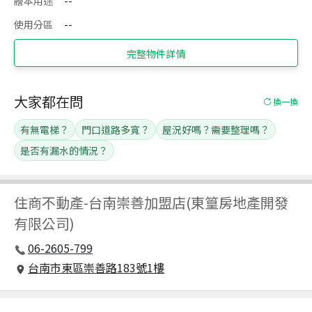
謄本用途
--
使用分區
--
完整物件詳情
大家都在問
換一換
有無電梯？
門口道路多寬？
屋況好嗎？需要整理嗎？
是否有漏水的情況？
住商不動產
-
台南崇善加盟店(東篁房地產開發
有限公司)
06-2605-799
台南市東區崇善路183號1樓