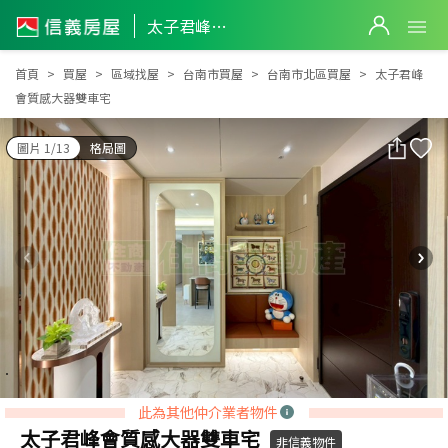
太子君峰會質感大器雙車宅
太子君峰會質感大器雙車宅
首頁
買屋
區域找屋
台南市買屋
台南市北區買屋
太子君峰
會質感大器雙車宅
圖片 1/13
格局圖
此為其他仲介業者物件
太子君峰會質感大器雙車宅
非信義物件