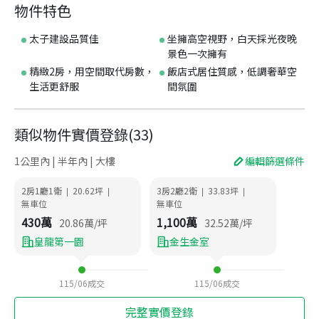
物件特色
太子建設品質佳
坐擁高空視野，白天採光夜晚
景色一次擁有
精緻2房，用空間取代房數，
飯店式居住質感，低調奢華空
生活更舒服
間氛圍
類似物件實價登錄
(
33
)
1公里內 | 半年內 | 大樓
編輯篩選條件
2房1廳1衛
20.62
坪
3房2廳2衛
33.83
坪
|
|
|
|
無車位
無車位
430
萬
1,100
萬
20.86
萬/坪
32.52
萬/坪
皇龍第一園
金生金室
115/06
成交
115/06
成交
完整實價登錄