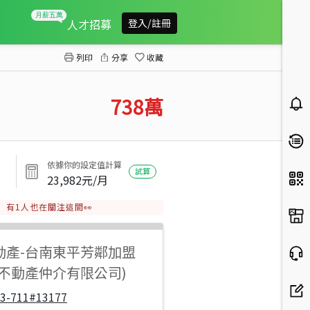
勝利路奶油風小資族幸福三房
人才招募
登入/註冊
列印
分享
收藏
738
萬
依據你的設定值計算
試算
23,982
元/月
有
1
人也在關注這間👀
動產
-
台南東平芳鄰加盟
步不動產仲介有限公司)
33-711#13177