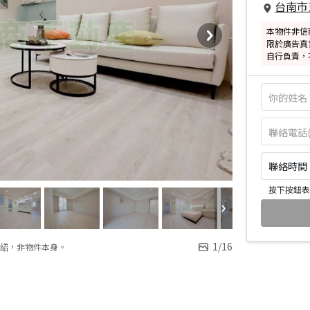
台南市
本物件非信
限於廣告真
自行負責，
聯絡時間：皆
按下按鈕表
1
/
16
紹，非物件本身。