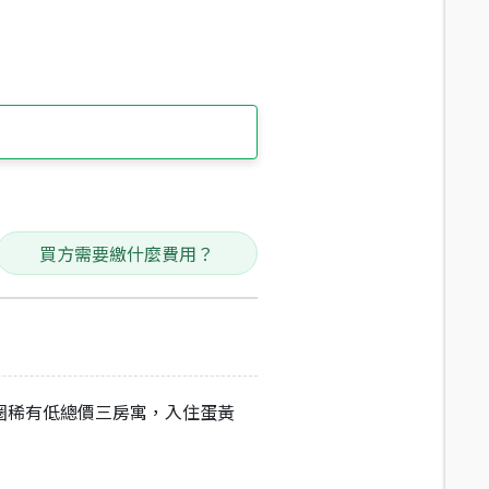
買方需要繳什麼費用？
圈稀有低總價三房寓，入住蛋黃