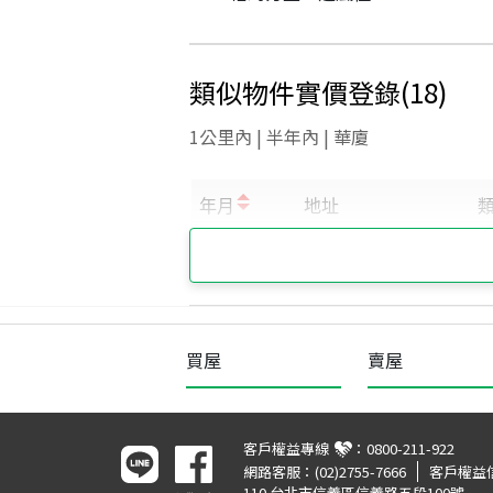
類似物件實價登錄
(
18
)
1公里內 | 半年內 | 華廈
買屋
賣屋
客戶權益專線
：
0800-211-922
網路客服：
(02)2755-7666
客戶權益
110 台北市信義區信義路五段100號