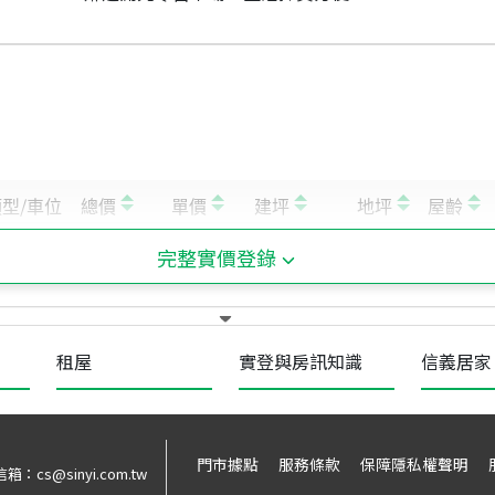
完整實價登錄
租屋
實登與房訊知識
信義居家
門市據點
服務條款
保障隱私權聲明
信箱：
cs@sinyi.com.tw