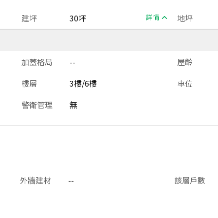
建坪
30坪
詳情
地坪
加蓋格局
--
屋齡
樓層
3樓/6樓
車位
警衛管理
無
外牆建材
--
該層戶數