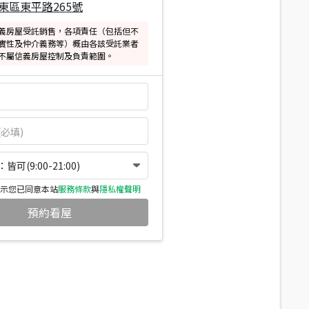
東區東平路265號
義房屋受託銷售，各項責任（包括但不
實性及仲介義務等）概由各該受託業者
不屬信義房屋控制及負責範圍。
可(9:00-21:00)
示您已同意本站
服務條款
與
隱私權聲明
預約看屋