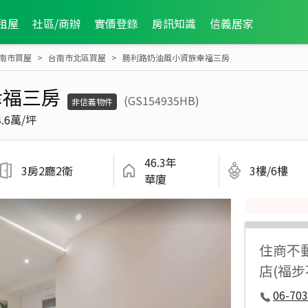
租屋
社區/商辦
實價登錄
房訊知識
信義居家
南市買屋
台南市北區買屋
勝利路奶油風小資族幸福三房
幸福三房
(GS154935HB)
非信義物件
4.6萬/坪
46.3年
3房2廳2衛
3樓/6樓
華廈
住商不
店(福
06-70