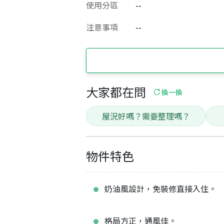
使用分區
--
注意事項
--
大家都在問
換一換
屋況好嗎？需要整理嗎？
物件特色
奶油風設計，免裝修直接入住。
格局方正，通風佳。