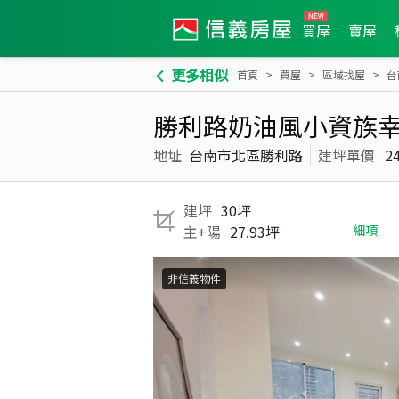
買屋
賣屋
更多相似
首頁
買屋
區域找屋
台
勝利路奶油風小資族
地址
台南市北區勝利路
建坪單價
2
建坪
30坪
主+陽
27.93坪
細項
非信義物件