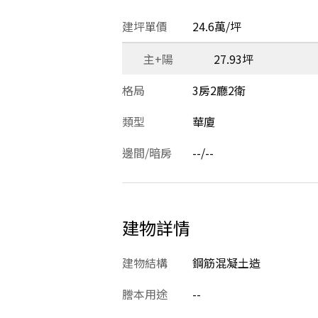
建坪單價
24.6萬/坪
主+陽
27.93坪
格局
3房2廳2衛
類型
華廈
邊間/暗房
--/--
建物詳情
建物結構
鋼筋混凝土造
謄本用途
--