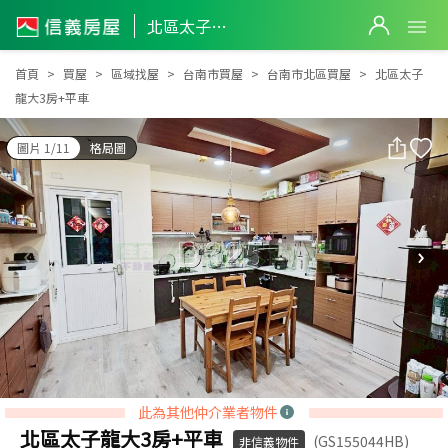
北區太子龍大3房+平車
北區太子龍大3房+平車
首頁
買屋
區域找屋
台南市買屋
台南市北區買屋
北區太子
龍大3房+平車
圖片 1/11
格局圖
此為其他仲介業者物件
北區太子龍大3房+平車
(GS155044HB)
非信義物件