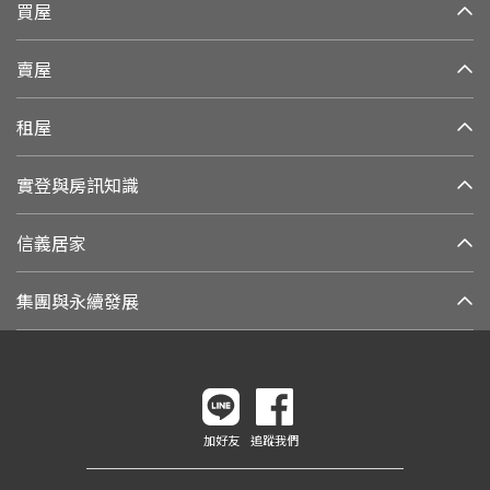
買屋
賣屋
租屋
實登與房訊知識
信義居家
集團與永續發展
加好友
追蹤我們