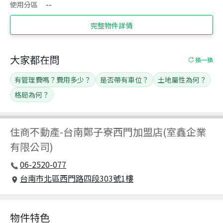
使用分區
--
完整物件詳情
大家都在問
換一換
有管理費嗎？費用多少？
是否帶有車位？
土地屬性為何？
格局為何？
住商不動產
-
台南鄭子寮西門加盟店(室鑫企業
有限公司)
06-2520-077
台南市北區西門路四段303號1樓
物件特色