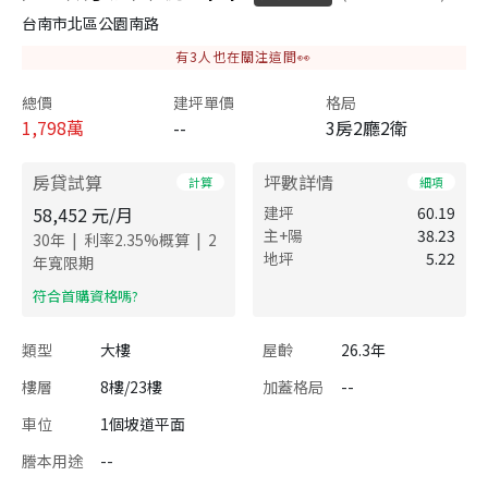
台南市北區公園南路
有
3
人也在關注這間👀
總價
建坪單價
格局
1,798
萬
--
3房2廳2衛
房貸試算
坪數詳情
計算
細項
58,452
元/月
建坪
60.19
主+陽
38.23
|
|
30
年
利率
2.35
%概算
2
地坪
5.22
年寬限期
​符合首購資格嗎?
類型
大樓
屋齡
26.3年
樓層
8樓/23樓
加蓋格局
--
車位
1個坡道平面
謄本用途
--