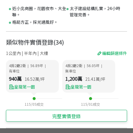
近小北商圈，花園夜市、大全
太子建設結構扎實，24小時
聯。
管理完善。
格局方正，採光通風好。
類似物件實價登錄
(
34
)
1公里內 | 半年內 | 大樓
編輯篩選條件
4房2廳2衛
56.89
坪
4房2廳2衛
56.05
坪
|
|
|
|
有車位
無車位
940
萬
1,200
萬
16.52
萬/坪
21.41
萬/坪
皇龍第一園
皇龍第一園
115/05
成交
115/01
成交
完整實價登錄