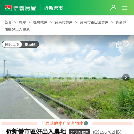
近新營市區好出入農地
近新營市區好出入農地
首頁
買屋
區域找屋
台南市買屋
台南市東山區買屋
近新營
市區好出入農地
圖片 1/6
格局圖
此為其他仲介業者物件
近新營市區好出入農地
(GS156762HB)
非信義物件