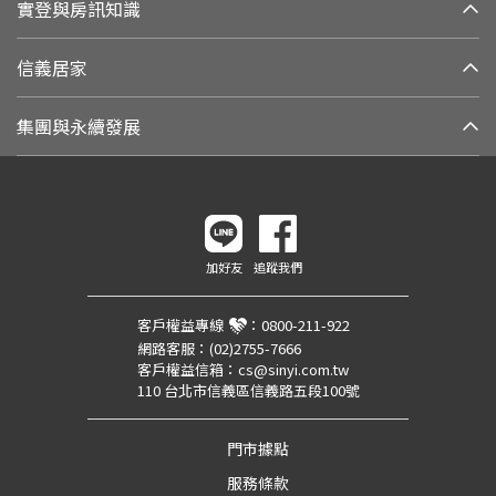
實登與房訊知識
信義居家
集團與永續發展
加好友
追蹤我們
客戶權益專線
：
0800-211-922
網路客服：
(02)2755-7666
客戶權益信箱：
cs@sinyi.com.tw
110 台北市信義區信義路五段100號
門市據點
服務條款