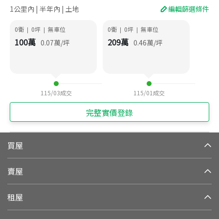
1公里內 | 半年內 | 土地
編輯篩選條件
0衛
0
坪
無車位
0衛
0
坪
無車位
|
|
|
|
100
萬
209
萬
0.07
萬/坪
0.46
萬/坪
115/03
成交
115/01
成交
完整實價登錄
買屋
賣屋
租屋