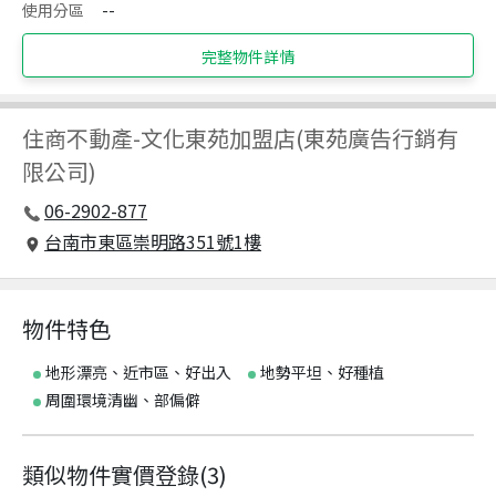
使用分區
--
完整物件詳情
住商不動產
-
文化東苑加盟店(東苑廣告行銷有
限公司)
06-2902-877
台南市東區崇明路351號1樓
物件特色
地形漂亮、近市區、好出入
地勢平坦、好種植
周圍環境清幽、部偏僻
類似物件實價登錄
(
3
)