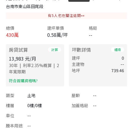
台南市東山區田尾段
有
5
人也在關注這間👀
總價
建坪單價
格局
430
萬
0.58萬/坪
--
房貸試算
坪數詳情
計算
細項
13,983
元/月
建坪
0
主建物
--
|
|
30
年
利率
2.35
%概算
2
地坪
739.46
年寬限期
​符合首購資格嗎?
類型
土地
屋齡
--
樓層
0樓/0樓
加蓋格局
--
車位
--
謄本用途
--