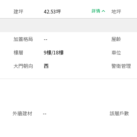
建坪
42.53坪
詳情
地坪
加蓋格局
--
屋齡
樓層
9樓/18樓
車位
大門朝向
西
警衛管理
外牆建材
--
該層戶數