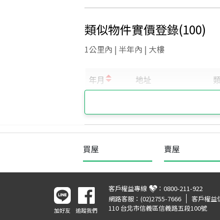
類似物件實價登錄
(
100
)
1公里內 | 半年內 | 大樓
買屋
賣屋
客戶權益專線
：
0800-211-922
網路客服：
(02)2755-7666
客戶權益
110 台北市信義區信義路五段100號
加好友
追蹤我們