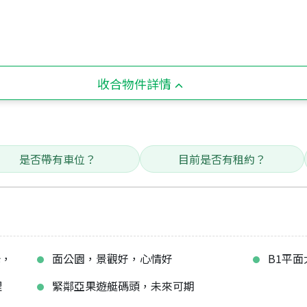
收合物件詳情
是否帶有車位？
目前是否有租約？
光，
面公園，景觀好，心情好
B1平
理
緊鄰亞果遊艇碼頭，未來可期