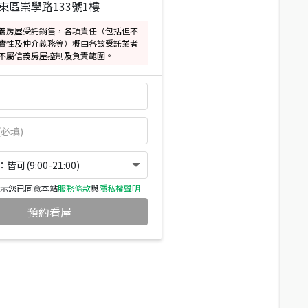
東區崇學路133號1樓
義房屋受託銷售，各項責任（包括但不
實性及仲介義務等）概由各該受託業者
不屬信義房屋控制及負責範圍。
可(9:00-21:00)
示您已同意本站
服務條款
與
隱私權聲明
預約看屋