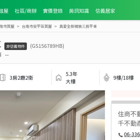
租屋
社區/商辦
實價登錄
房訊知識
信義居家
南市買屋
台南市安平區買屋
真愛全新精裝三房平車
車
(GS156789HB)
非信義物件
價
--
5.3年
3房2廳2衛
9樓/18樓
大樓
住商不
千不動
06-336