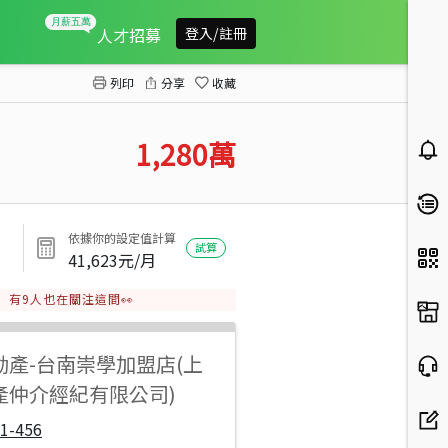
真愛全新精裝三房平車
人才招募
登入/註冊
列印
分享
收藏
1,280
萬
依據你的設定值計算
試算
41,623
元/月
有
9
人也在關注這間👀
動產
-
台南崇學加盟店(上
產仲介經紀有限公司)
1-456