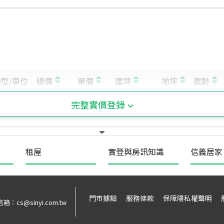
完整實價登錄
租屋
實登與房訊知識
信義居家
門市據點
服務條款
保障隱私權聲明
信箱：
cs@sinyi.com.tw