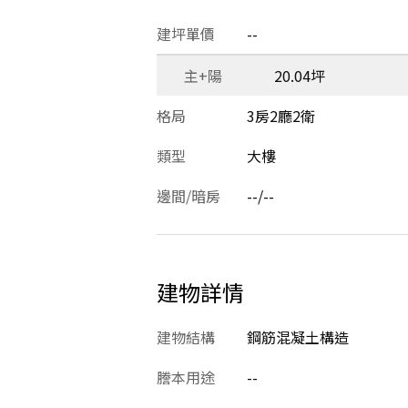
建坪單價
--
主+陽
20.04坪
格局
3房2廳2衛
類型
大樓
邊間/暗房
--/--
建物詳情
建物結構
鋼筋混凝土構造
謄本用途
--