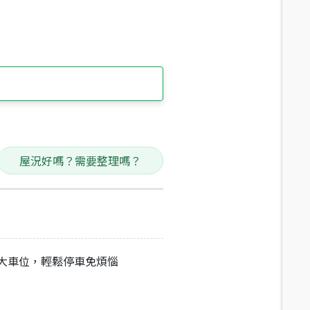
屋況好嗎？需要整理嗎？
面大車位，輕鬆停車免煩惱