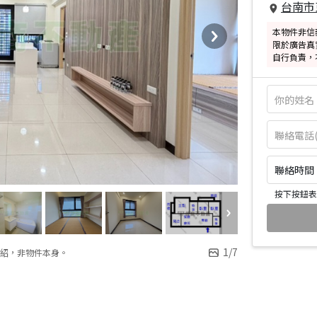
台南市
本物件非信
限於廣告真
自行負責，
聯絡時間：皆
按下按鈕表
1
/
7
紹，非物件本身。