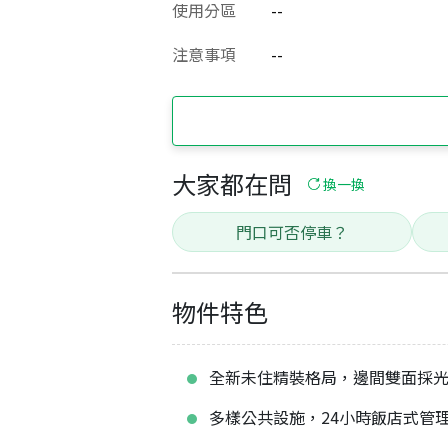
使用分區
--
注意事項
--
大家都在問
換一換
門口可否停車？
物件特色
全新未住精裝格局，邊間雙面採
多樣公共設施，24小時飯店式管