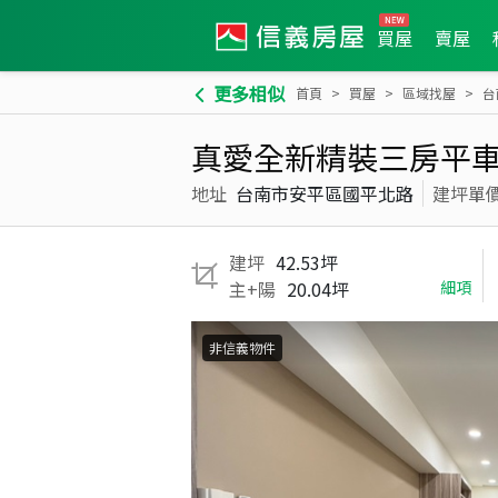
買屋
賣屋
更多相似
首頁
買屋
區域找屋
台
真愛全新精裝三房平
地址
台南市安平區國平北路
建坪單
建坪
42.53坪
主+陽
20.04坪
細項
非信義物件