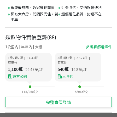
永康最熱鬧，近家樂福商圈
近夢時代，交通娛樂便利
稀有大六房，間間採光佳，雙
超優居住品質，錯過不在
平車
類似物件實價登錄
(
88
)
1公里內 | 半年內 | 大樓
編輯篩選條件
1房2廳2衛
37.33
坪
3房2廳2衛
27.27
坪
|
|
|
|
有車位
有車位
1,100
萬
540
萬
29.47
萬/坪
19.8
萬/坪
東方公園
大時代
115/06
成交
115/06
成交
完整實價登錄