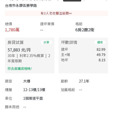
台南市永康區勝學路
有
2
人也在關注這間👀
總價
建坪單價
格局
1,780
萬
--
6房2廳2衛
房貸試算
坪數詳情
計算
細項
57,883
元/月
建坪
82.99
主+陽
49.79
|
|
30
年
利率
2.35
%概算
2
地坪
8.15
年寬限期
​符合首購資格嗎?
類型
大樓
屋齡
27.1年
樓層
12-13樓/13樓
加蓋格局
--
車位
1個坡道平面
謄本用途
--