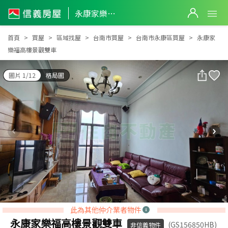
永康家樂福高樓景觀雙車
永康家樂福高樓景觀雙車
首頁
買屋
區域找屋
台南市買屋
台南市永康區買屋
永康家
樂福高樓景觀雙車
圖片 1/12
格局圖
此為其他仲介業者物件
永康家樂福高樓景觀雙車
(GS156850HB)
非信義物件