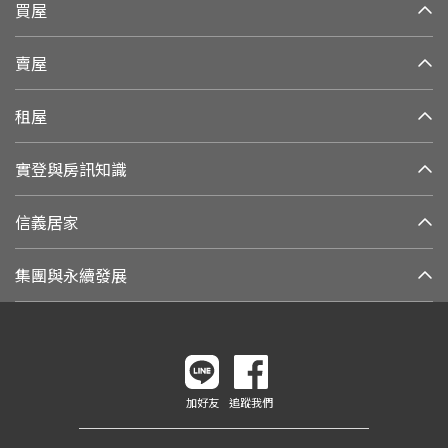
買屋
賣屋
租屋
實登與房訊知識
信義居家
集團與永續發展
加好友
追蹤我們