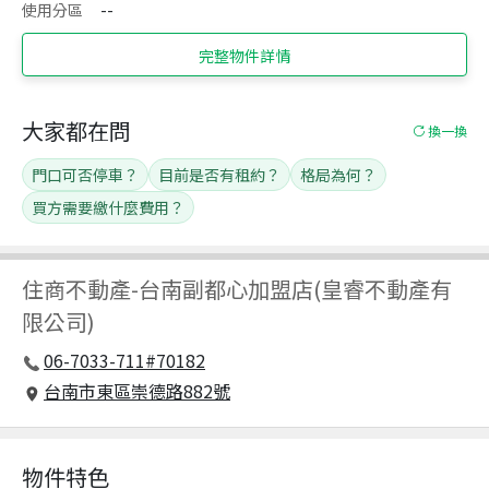
使用分區
--
完整物件詳情
大家都在問
換一換
門口可否停車？
目前是否有租約？
格局為何？
買方需要繳什麼費用？
住商不動產
-
台南副都心加盟店(皇睿不動產有
限公司)
06-7033-711#70182
台南市東區崇德路882號
物件特色