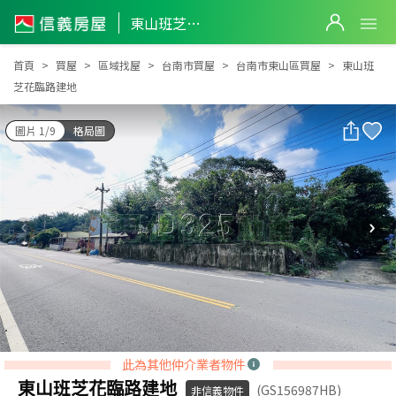
東山班芝花臨路建地
東山班芝花臨路建地
首頁
買屋
區域找屋
台南市買屋
台南市東山區買屋
東山班
芝花臨路建地
圖片 1/9
格局圖
此為其他仲介業者物件
東山班芝花臨路建地
(GS156987HB)
非信義物件