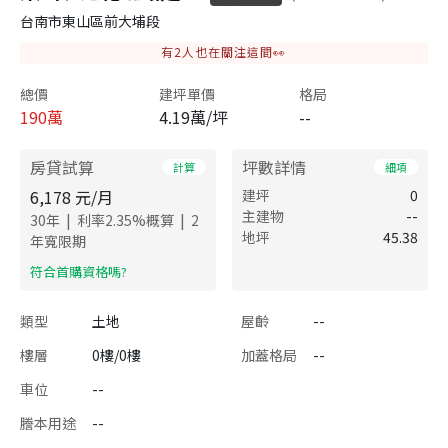
台南市東山區前大埔段
有
2
人也在關注這間👀
總價
建坪單價
格局
190
萬
4.19萬/坪
--
房貸試算
坪數詳情
計算
細項
6,178
元/月
建坪
0
主建物
--
|
|
30
年
利率
2.35
%概算
2
地坪
45.38
年寬限期
​符合首購資格嗎?
類型
土地
屋齡
--
樓層
0樓/0樓
加蓋格局
--
車位
--
謄本用途
--