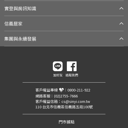
實登與房訊知識
信義居家
集團與永續發展
加好友
追蹤我們
客戶權益專線
：
0800-211-922
網路客服：
(02)2755-7666
客戶權益信箱：
cs@sinyi.com.tw
110 台北市信義區信義路五段100號
門市據點