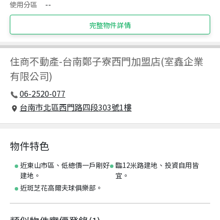
使用分區
--
完整物件詳情
住商不動產
-
台南鄭子寮西門加盟店(室鑫企業
有限公司)
06-2520-077
台南市北區西門路四段303號1樓
物件特色
近東山市區、低總價一戶剛好
臨12米路建地、投資自用皆
建地。
宜。
近斑芝花高爾夫球俱樂部。