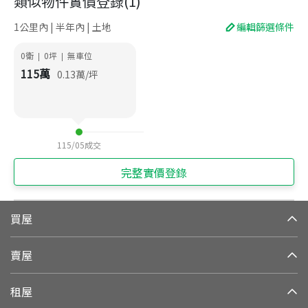
類似物件實價登錄
(
1
)
1公里內 | 半年內 | 土地
編輯篩選條件
0衛
0
坪
無車位
|
|
115
萬
0.13
萬/坪
115/05
成交
完整實價登錄
買屋
賣屋
租屋