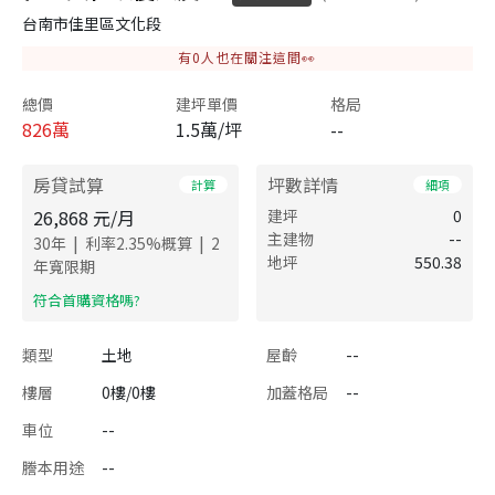
台南市佳里區文化段
有
0
人也在關注這間👀
總價
建坪單價
格局
826
萬
1.5萬/坪
--
房貸試算
坪數詳情
計算
細項
26,868
元/月
建坪
0
主建物
--
|
|
30
年
利率
2.35
%概算
2
地坪
550.38
年寬限期
​符合首購資格嗎?
類型
土地
屋齡
--
樓層
0樓/0樓
加蓋格局
--
車位
--
謄本用途
--