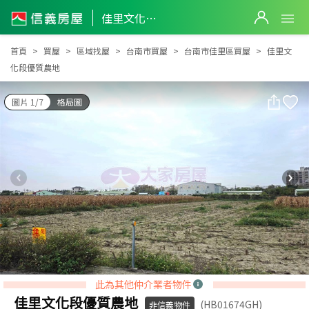
佳里文化段優質農地
佳里文化段優質農地
首頁
買屋
區域找屋
台南市買屋
台南市佳里區買屋
佳里文
化段優質農地
圖片 1/7
格局圖
此為其他仲介業者物件
佳里文化段優質農地
(HB01674GH)
非信義物件