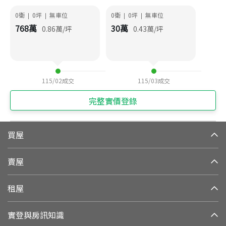
0衛
0
坪
無車位
0衛
0
坪
無車位
|
|
|
|
768
萬
30
萬
0.86
萬/坪
0.43
萬/坪
115/02
成交
115/03
成交
完整實價登錄
買屋
賣屋
租屋
實登與房訊知識