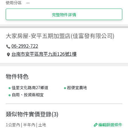
使用分區
--
完整物件詳情
大家房屋
-
安平五期加盟店(佳富發有限公司)
06-2992-722
台南市安平區育平九街126號1樓
物件特色
佳里文化路南27鄉道
超便宜農地
自用、投資兩相宜
類似物件實價登錄
(
3
)
1公里內 | 半年內 | 土地
編輯篩選條件