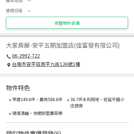
謄本用途
--
使用分區
--
完整物件詳情
大家房屋
-
安平五期加盟店(佳富發有限公司)
06-2992-722
台南市安平區育平九街126號1樓
物件特色
甲建149.6坪，農地586.6坪
36.7坪水利用地，近延平國小
庄頭旁
環境清幽，休閒別墅農家樂
類似物件實價登錄
(
6
)