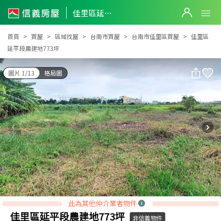
佳里區延平段農建地773坪
佳里區延平段農建地773坪
首頁
買屋
區域找屋
台南市買屋
台南市佳里區買屋
佳里區
延平段農建地773坪
圖片 1/13
格局圖
此為其他仲介業者物件
佳里區延平段農建地773坪
非信義物件