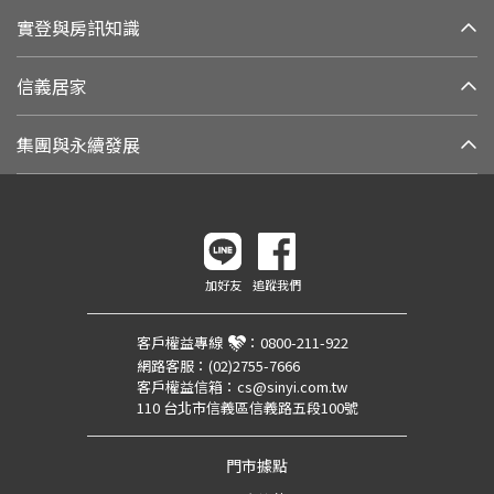
實登與房訊知識
信義居家
集團與永續發展
加好友
追蹤我們
客戶權益專線
：
0800-211-922
網路客服：
(02)2755-7666
客戶權益信箱：
cs@sinyi.com.tw
110 台北市信義區信義路五段100號
門市據點