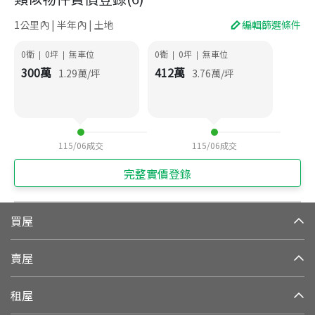
1公里內 | 半年內 | 土地
編輯篩選條件
0衛
0
坪
無車位
0衛
0
坪
無車位
|
|
|
|
300
萬
412
萬
1.29
萬/坪
3.76
萬/坪
115/06
成交
115/06
成交
完整實價登錄
買屋
賣屋
租屋