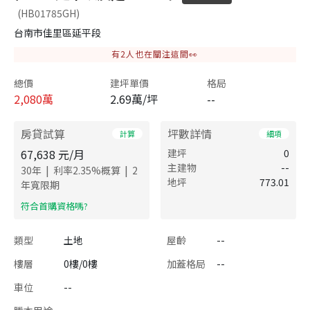
(HB01785GH)
台南市佳里區延平段
有
2
人也在關注這間👀
總價
建坪單價
格局
2,080
萬
2.69萬/坪
--
房貸試算
坪數詳情
計算
細項
67,638
元/月
建坪
0
主建物
--
|
|
30
年
利率
2.35
%概算
2
地坪
773.01
年寬限期
​符合首購資格嗎?
類型
土地
屋齡
--
樓層
0樓/0樓
加蓋格局
--
車位
--