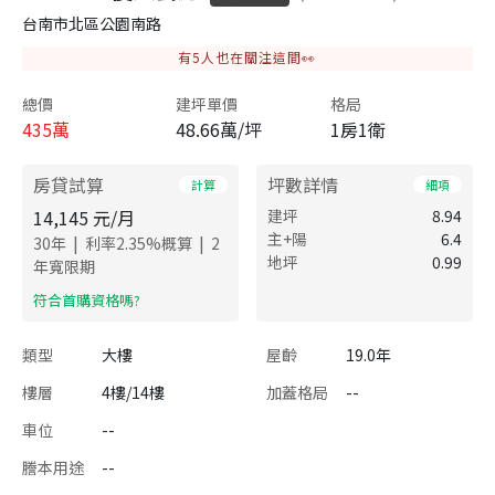
台南市北區公園南路
有
5
人也在關注這間👀
總價
建坪單價
格局
435
萬
48.66萬/坪
1房1衛
房貸試算
坪數詳情
計算
細項
14,145
元/月
建坪
8.94
主+陽
6.4
|
|
30
年
利率
2.35
%概算
2
地坪
0.99
年寬限期
​符合首購資格嗎?
類型
大樓
屋齡
19.0年
樓層
4樓/14樓
加蓋格局
--
車位
--
謄本用途
--