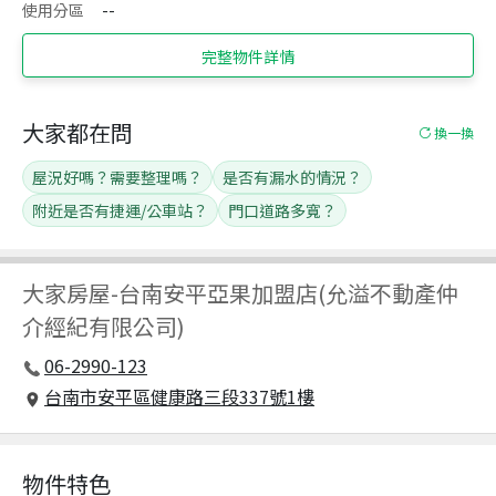
使用分區
--
完整物件詳情
大家都在問
換一換
屋況好嗎？需要整理嗎？
是否有漏水的情況？
附近是否有捷運/公車站？
門口道路多寬？
大家房屋
-
台南安平亞果加盟店(允溢不動產仲
介經紀有限公司)
06-2990-123
台南市安平區健康路三段337號1樓
物件特色