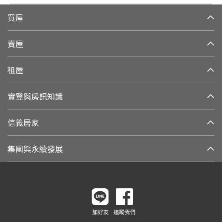
買屋
賣屋
租屋
實登與房訊知識
信義居家
集團與永續發展
加好友
追蹤我們