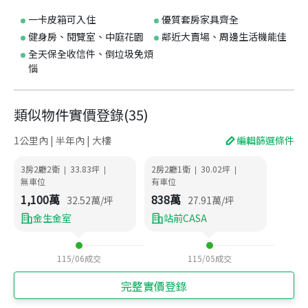
一卡皮箱可入住
優質套房家具齊全
健身房、閱覽室、中庭花園
鄰近大賣場、周邊生活機能佳
全天保全收信件、倒垃圾免煩
惱
類似物件實價登錄
(
35
)
1公里內 | 半年內 | 大樓
編輯篩選條件
3房2廳2衛
33.83
坪
2房2廳1衛
30.02
坪
|
|
|
|
無車位
有車位
1,100
萬
838
萬
32.52
萬/坪
27.91
萬/坪
金生金室
站前CASA
115/06
成交
115/05
成交
完整實價登錄