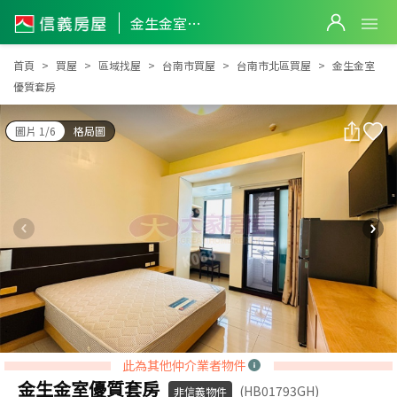
金生金室優質套房
金生金室優質套房
首頁
買屋
區域找屋
台南市買屋
台南市北區買屋
金生金室
優質套房
圖片 1/6
格局圖
此為其他仲介業者物件
金生金室優質套房
(HB01793GH)
非信義物件