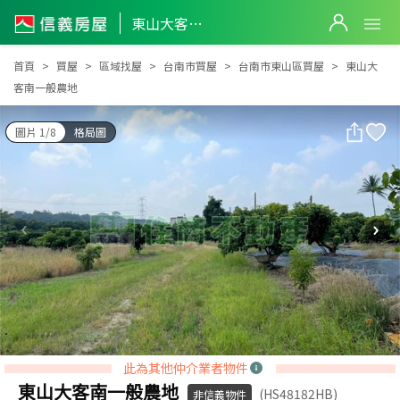
東山大客南一般農地
東山大客南一般農地
首頁
買屋
區域找屋
台南市買屋
台南市東山區買屋
東山大
客南一般農地
圖片 1/8
格局圖
此為其他仲介業者物件
東山大客南一般農地
(HS48182HB)
非信義物件