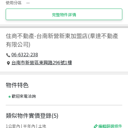
使用分區
--
完整物件詳情
住商不動產
-
台南新營新東加盟店(羣達不動產
有限公司)
06-6322-238
台南市新營區東興路296號1樓
物件特色
歡迎來電洽詢
類似物件實價登錄
(
5
)
1公里內 | 半年內 | 土地
編輯篩選條件