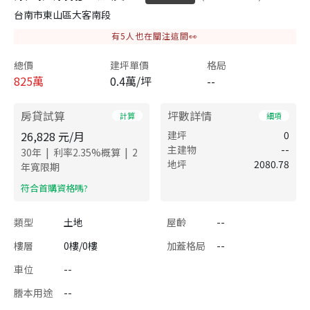
台南市東山區大客南段
有
5
人也在關注這間👀
總價
建坪單價
格局
825
萬
0.4萬/坪
--
房貸試算
坪數詳情
計算
細項
26,828
元/月
建坪
0
主建物
--
|
|
30
年
利率
2.35
%概算
2
地坪
2080.78
年寬限期
​符合首購資格嗎?
類型
土地
屋齡
--
樓層
0樓/0樓
加蓋格局
--
車位
--
謄本用途
--