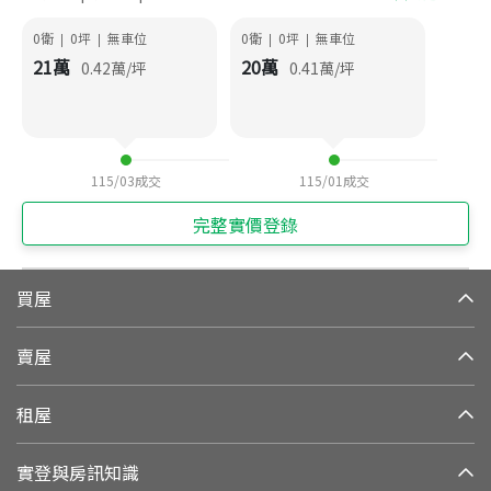
0衛
0
坪
無車位
0衛
0
坪
無車位
|
|
|
|
21
萬
20
萬
0.42
萬/坪
0.41
萬/坪
115/03
成交
115/01
成交
完整實價登錄
買屋
賣屋
租屋
實登與房訊知識