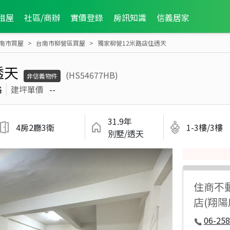
租屋
社區/商辦
實價登錄
房訊知識
信義居家
南市買屋
台南市柳營區買屋
獨家柳營12米路店住透天
透天
(HS54677HB)
非信義物件
路
建坪單價
--
31.9年
4房2廳3衛
1-3樓/3樓
別墅/透天
住商不
店(翔
06-258