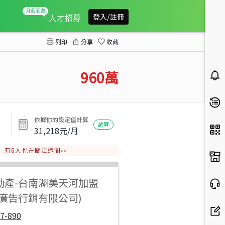
獨家柳營12米路店住透天
人才招募
登入/註冊
列印
分享
收藏
960
萬
依據你的設定值計算
試算
31,218
元/月
有
6
人也在關注這間👀
動產
-
台南湖美天河加盟
陽廣告行銷有限公司)
7-890