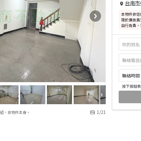
台南市
本物件非信
限於廣告真
自行負責，
聯絡時間：皆
按下按鈕表
1
/
21
紹，非物件本身。