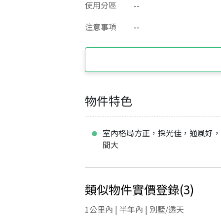
使用分區
--
注意事項
--
物件特色
室內格局方正，採光佳，通風好
間大
類似物件實價登錄
(
3
)
1公里內 | 半年內 | 別墅/透天