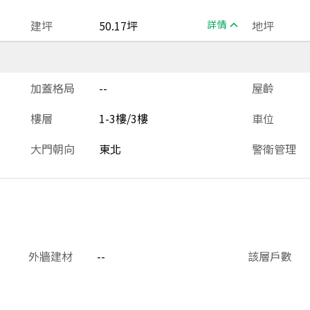
建坪
50.17坪
詳情
地坪
加蓋格局
--
屋齡
樓層
1-3樓/3樓
車位
大門朝向
東北
警衛管理
外牆建材
--
該層戶數