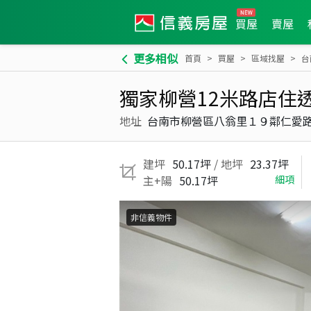
買屋
賣屋
更多相似
首頁
買屋
區域找屋
台
獨家柳營12米路店住
地址
台南市柳營區八翁里１９鄰仁愛
建坪
50.17坪
/ 地坪
23.37坪
主+陽
50.17坪
細項
非信義物件