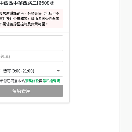
中西區中華西路二段508號
義房屋受託銷售，各項責任（包括但不
實性及仲介義務等）概由各該受託業者
不屬信義房屋控制及負責範圍。
可(9:00-21:00)
示您已同意本站
服務條款
與
隱私權聲明
預約看屋