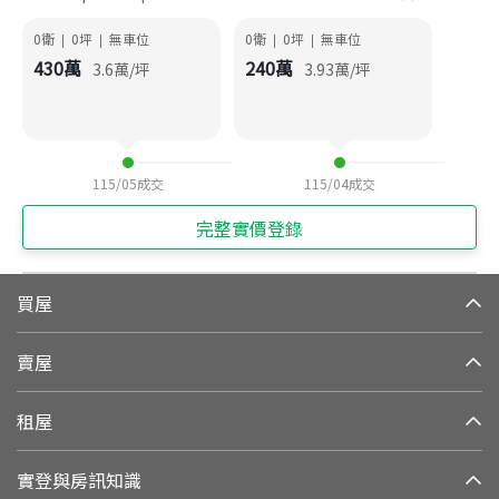
0衛
0
坪
無車位
0衛
0
坪
無車位
|
|
|
|
430
萬
240
萬
3.6
萬/坪
3.93
萬/坪
115/05
成交
115/04
成交
完整實價登錄
買屋
賣屋
租屋
實登與房訊知識