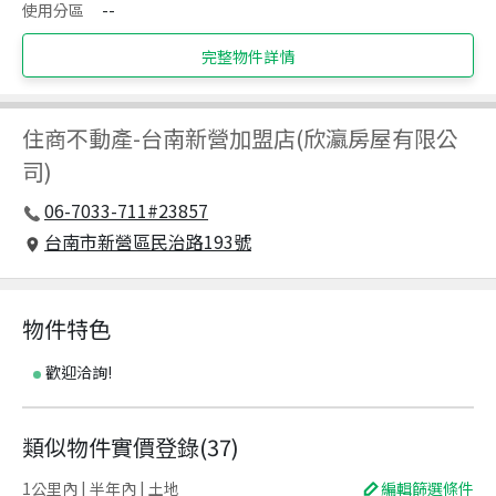
使用分區
--
完整物件詳情
住商不動產
-
台南新營加盟店(欣瀛房屋有限公
司)
06-7033-711#23857
台南市新營區民治路193號
物件特色
歡迎洽詢!
類似物件實價登錄
(
37
)
1公里內 | 半年內 | 土地
編輯篩選條件