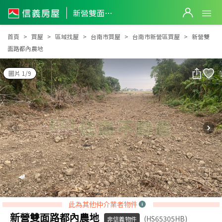
新營雙面路都內農地
新營雙面路都內農地
首頁
買屋
區域找屋
台南市買屋
台南市新營區買屋
新營雙
面路都內農地
圖片 1/9
此為其他仲介業者物件
新營雙面路都內農地
(HS65305HB)
非信義物件