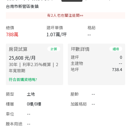
台南市新營區後鎮
有
2
人也在關注這間👀
總價
建坪單價
格局
788
萬
1.07萬/坪
--
房貸試算
坪數詳情
計算
細項
25,608
元/月
建坪
0
主建物
--
|
|
30
年
利率
2.35
%概算
2
地坪
738.4
年寬限期
​符合首購資格嗎?
類型
土地
屋齡
--
樓層
0樓/0樓
加蓋格局
--
車位
--
謄本用途
--