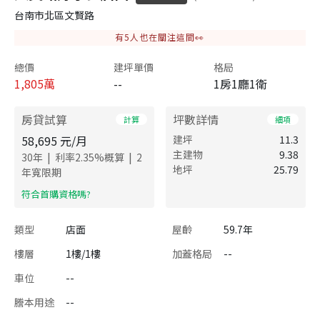
台南市北區文賢路
有
5
人也在關注這間👀
總價
建坪單價
格局
1,805
萬
--
1房1廳1衛
房貸試算
坪數詳情
計算
細項
58,695
元/月
建坪
11.3
主建物
9.38
|
|
30
年
利率
2.35
%概算
2
地坪
25.79
年寬限期
​符合首購資格嗎?
類型
店面
屋齡
59.7年
樓層
1樓/1樓
加蓋格局
--
車位
--
謄本用途
--