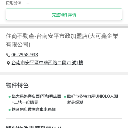
使用分區
--
完整物件詳情
住商不動產
-
台南安平市政加盟店(大可鑫企業
有限公司)
06-2958-938
台南市安平區中華西路二段71號1樓
物件特色
臨大馬路旁店面(可和旁店面
臨好市多特力屋UNIQLO人潮
+土地一起購買
就是錢潮
適合開店做生意車水馬龍