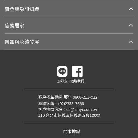
實登與房訊知識
信義居家
集團與永續發展
加好友
追蹤我們
客戶權益專線
：
0800-211-922
網路客服：
(02)2755-7666
客戶權益信箱：
cs@sinyi.com.tw
110 台北市信義區信義路五段100號
門市據點