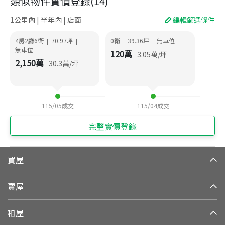
類似物件實價登錄
(
14
)
1公里內 | 半年內 | 店面
編輯篩選條件
4房2廳6衛
70.97
坪
0衛
39.36
坪
無車位
|
|
|
|
無車位
120
萬
3.05
萬/坪
2,150
萬
30.3
萬/坪
115/05
成交
115/04
成交
完整實價登錄
買屋
賣屋
租屋