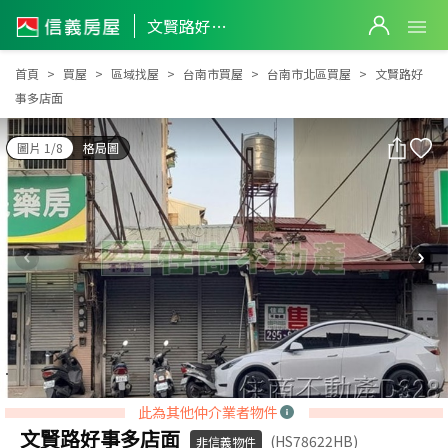
文賢路好事多店面
文賢路好事多店面
首頁
買屋
區域找屋
台南市買屋
台南市北區買屋
文賢路好
事多店面
圖片 1/8
格局圖
此為其他仲介業者物件
文賢路好事多店面
(HS78622HB)
非信義物件