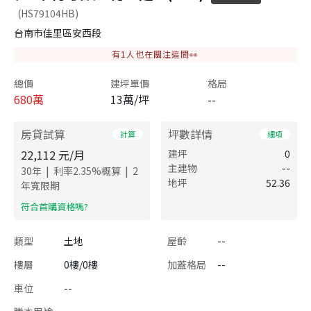
(HS79104HB)
台南市佳里區安西段
有
1
人也在關注這間👀
總價
建坪單價
格局
680
萬
13萬/坪
--
房貸試算
坪數詳情
計算
細項
22,112
元/月
建坪
0
主建物
--
|
|
30
年
利率
2.35
%概算
2
地坪
52.36
年寬限期
​符合首購資格嗎?
類型
土地
屋齡
--
樓層
0樓/0樓
加蓋格局
--
車位
--