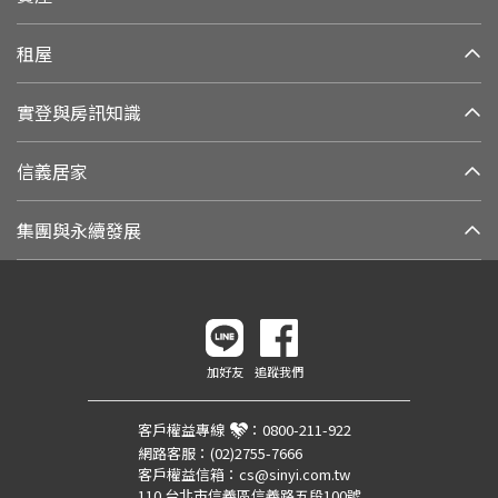
租屋
實登與房訊知識
信義居家
集團與永續發展
加好友
追蹤我們
客戶權益專線
：
0800-211-922
網路客服：
(02)2755-7666
客戶權益信箱：
cs@sinyi.com.tw
110 台北市信義區信義路五段100號