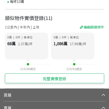
每坪13萬
類似物件實價登錄
(
11
)
1公里內 | 半年內 | 土地
編輯篩選條件
0衛
0
坪
無車位
0衛
0
坪
無車位
|
|
|
|
68
萬
1,086
萬
1.37
萬/坪
17.99
萬/坪
115/06
成交
115/02
成交
完整實價登錄
買屋
賣屋