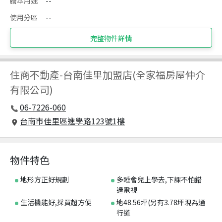
謄本用途
--
使用分區
--
完整物件詳情
住商不動產
-
台南佳里加盟店(全家福房屋仲介
有限公司)
06-7226-060
台南市佳里區進學路123號1樓
物件特色
地形方正好規劃
多睡會兒上學去,下課不怕錯
過電視
生活機能好,採買超方便
地48.56坪(另有3.78坪現為通
行道