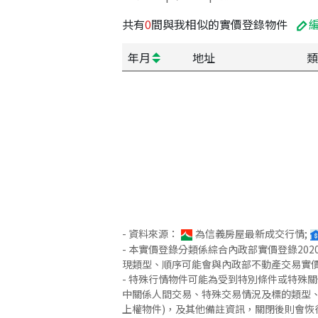
共有
0
間與我相似的實價登錄物件
年月
地址
類
- 資料來源：
為信義房屋最新成交行情;
- 本實價登錄分類係綜合內政部實價登錄2
現類型、順序可能會與內政部不動產交易實
- 特殊行情物件可能為受到特別條件或特殊
中關係人間交易、特殊交易情況及標的類型、
上權物件)，及其他備註資訊，關閉後則會恢