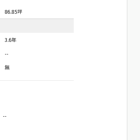
86.85坪
3.6年
--
無
--