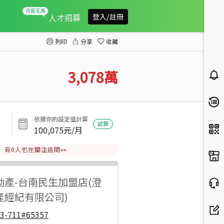
南霸天新化交流道全新鋼骨廠房A
人才招募
登入/註冊
列印
分享
收藏
3,078
萬
依據你的設定值計算
試算
100,075
元/月
有
0
人也在關注這間👀
動產
-
台南民生加盟店(澄
產經紀有限公司)
33-711#65357