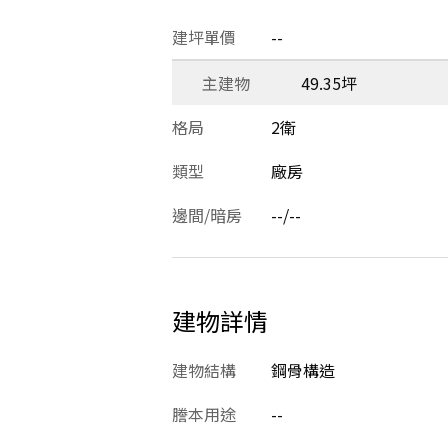
建坪單價
--
主建物
49.35坪
格局
2衛
類型
廠房
邊間/暗房
--/--
建物詳情
建物結構
鋼骨構造
謄本用途
--