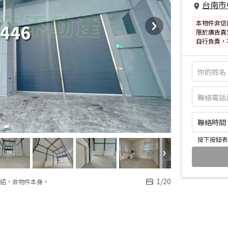
台南市
本物件非信
限於廣告真
自行負責，
聯絡時間：皆
按下按鈕表
1
/
20
紹，非物件本身。