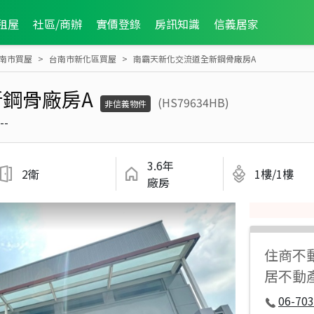
租屋
社區/商辦
實價登錄
房訊知識
信義居家
南市買屋
台南市新化區買屋
南霸天新化交流道全新鋼骨廠房A
鋼骨廠房A
(HS79634HB)
非信義物件
--
3.6年
2衛
1樓/1樓
廠房
住商不
居不動
06-70