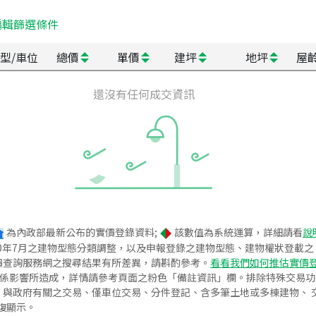
編輯篩選條件
型/車位
總價
單價
建坪
地坪
屋
還沒有任何成交資訊
為內政部最新公布的實價登錄資料;
該數值為系統運算，詳細請看
說
020年7月之建物型態分類調整，以及申報登錄之建物型態、建物權狀登載
價查詢服務網之搜尋結果有所差異，請斟酌參考。
看看我們如何推估實價
關係影響所造成，詳情請參考頁面之粉色「備註資訊」欄。排除特殊交易
與政府有關之交易、僅車位交易、分件登記、含多筆土地或多棟建物、 交
復顯示。