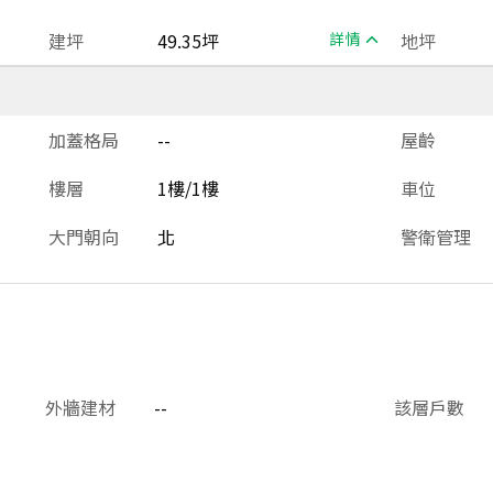
建坪
49.35坪
詳情
地坪
加蓋格局
--
屋齡
樓層
1樓/1樓
車位
大門朝向
北
警衛管理
外牆建材
--
該層戶數