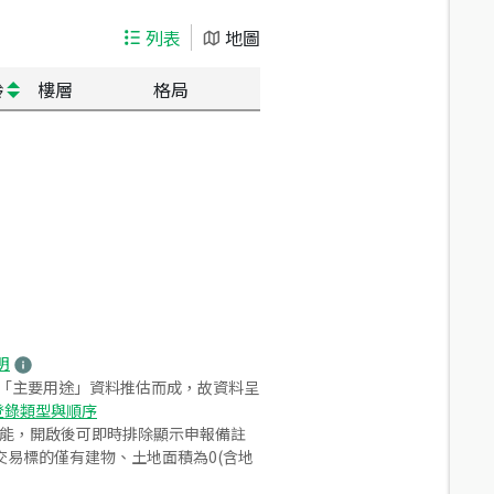
列表
地圖
齡
樓層
格局
明
之「主要用途」資料推估而成，故資料呈
登錄類型與順序
功能，開啟後可即時排除顯示申報備註
易標的僅有建物、土地面積為0(含地