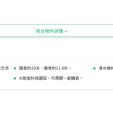
收合物件詳情
統交流
路寬約10米、屋脊約11.4米。
滴水線約
AI智能科技園區、可兩間一起購買。