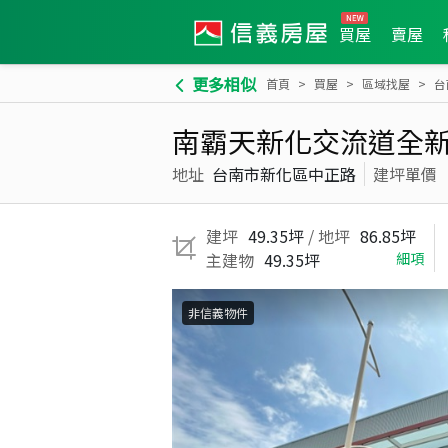
買屋
賣屋
更多相似
首頁
買屋
區域找屋
台
南霸天新化交流道全新
地址
台南市新化區中正路
建坪單價
建坪
49.35坪
/ 地坪
86.85坪
主建物
49.35坪
細項
非信義物件