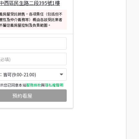
中西區民生路二段395號1樓
義房屋受託銷售，各項責任（包括但不
實性及仲介義務等）概由各該受託業者
不屬信義房屋控制及負責範圍。
可(9:00-21:00)
示您已同意本站
服務條款
與
隱私權聲明
預約看屋