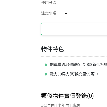
使用分區
--
注意事項
--
物件特色
開車僅約5分鐘就可到國8新化系
電力30馬力(可擴充至99馬)。
類似物件實價登錄
(
0
)
1公里內 | 半年內 | 廠房