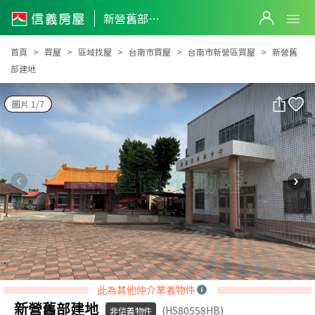
新營舊部建地
新營舊部建地
首頁
買屋
區域找屋
台南市買屋
台南市新營區買屋
新營舊
部建地
圖片 1/7
此為其他仲介業者物件
新營舊部建地
(HS80558HB)
非信義物件