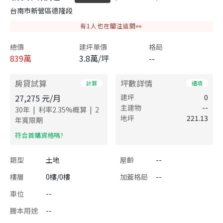
台南市新營區德隆段
有
1
人也在關注這間👀
總價
建坪單價
格局
839
萬
3.8萬/坪
--
房貸試算
坪數詳情
計算
細項
27,275
元/月
建坪
0
主建物
--
|
|
30
年
利率
2.35
%概算
2
地坪
221.13
年寬限期
​符合首購資格嗎?
類型
土地
屋齡
--
樓層
0樓/0樓
加蓋格局
--
車位
--
謄本用途
--