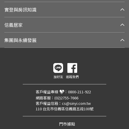
實登與房訊知識
信義居家
集團與永續發展
加好友
追蹤我們
客戶權益專線
：
0800-211-922
網路客服：
(02)2755-7666
客戶權益信箱：
cs@sinyi.com.tw
110 台北市信義區信義路五段100號
門市據點