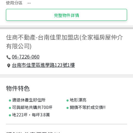
使用分區
--
完整物件詳情
住商不動產
-
台南佳里加盟店(全家福房屋仲介
有限公司)
06-7226-060
台南市佳里區進學路123號1樓
物件特色
適退休養生好住所
地形漂亮
可與鄰地共購共700坪
開價不等於成交價!!
地221坪，每坪3.8萬