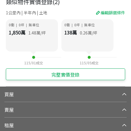
類似物件實價登錄
(
2
)
1公里內 | 半年內 | 土地
編輯篩選條件
0衛
0
坪
無車位
0衛
0
坪
無車位
|
|
|
|
1,850
萬
138
萬
1.48
萬/坪
0.26
萬/坪
115/01
成交
115/05
成交
完整實價登錄
買屋
賣屋
租屋