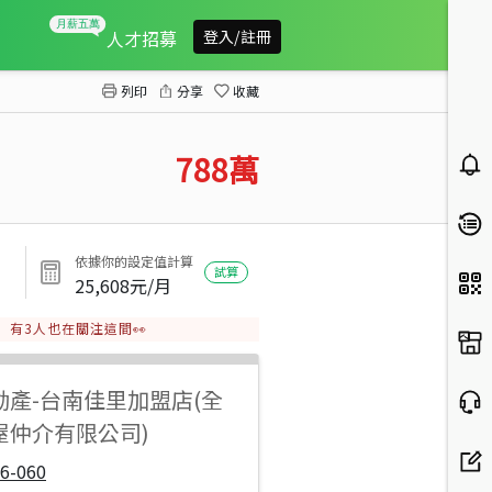
奇美醫院旁農地
人才招募
登入/註冊
列印
分享
收藏
788
萬
依據你的設定值計算
試算
25,608
元/月
有
3
人也在關注這間👀
動產
-
台南佳里加盟店(全
屋仲介有限公司)
6-060