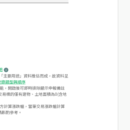
明
之「主要用途」資料推估而成，故資料呈
登錄類型與順序
功能，開啟後可即時排除顯示申報備註
易標的僅有建物、土地面積為0(含地
合方計算漲跌幅，當筆交易漲跌幅計算
請斟酌參考。