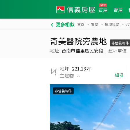
買屋
賣屋
更多相似
首頁
買屋
區域找屋
台
奇美醫院旁農地
非信義物件
地址
台南市佳里區民安段
建坪單價
地坪
221.13坪
主建物
--
細項
非信義物件