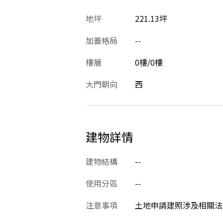
地坪
221.13坪
加蓋格局
--
樓層
0樓/0樓
大門朝向
西
建物詳情
建物結構
--
使用分區
--
注意事項
土地申請建照涉及相關法