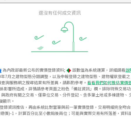
還沒有任何成交資訊
為內政部最新公布的實價登錄資料;
該數值為系統運算，詳細請看
說
020年7月之建物型態分類調整，以及申報登錄之建物型態、建物權狀登載
價查詢服務網之搜尋結果有所差異，請斟酌參考。
看看我們如何推估實價
關係影響所造成，詳情請參考頁面之粉色「備註資訊」欄。排除特殊交易
與政府有關之交易、僅車位交易、分件登記、含多筆土地或多棟建物、 交
復顯示。
價登錄資訊推估，再由系統比對當筆與前一筆實價登錄，交易明細完全吻
交總價)-1，計算百分比至小數點後兩位；可能與實際交易有所落差，資料