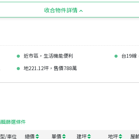
收合物件詳情
近市區，生活機能便利
台19
區
地221.12坪，售價788萬
編輯篩選條件
型/車位
總價
單價
建坪
地坪
屋