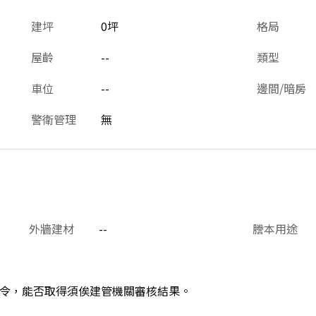
建坪
0坪
格局
屋齡
--
類型
車位
--
邊間/暗房
警衛管理
無
外牆建材
--
謄本用途
令，能否取得須俟建管機關審核結果。