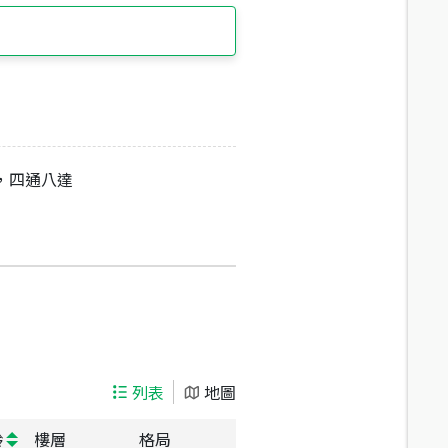
線，四通八達
列表
地圖
齡
樓層
格局