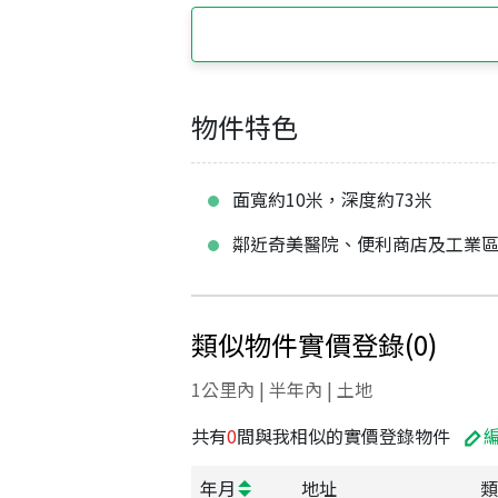
物件特色
面寬約10米，深度約73米
鄰近奇美醫院、便利商店及工業
類似物件實價登錄
(
0
)
1公里內 | 半年內 | 土地
共有
0
間與我相似的實價登錄物件
年月
地址
類