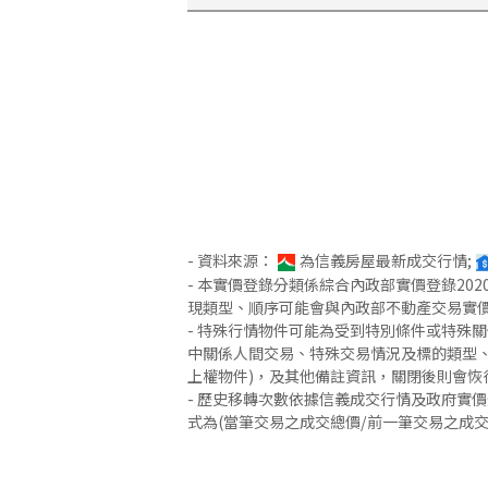
- 資料來源：
為信義房屋最新成交行情;
- 本實價登錄分類係綜合內政部實價登錄2
現類型、順序可能會與內政部不動產交易實
- 特殊行情物件可能為受到特別條件或特殊
中關係人間交易、特殊交易情況及標的類型、
上權物件)，及其他備註資訊，關閉後則會恢
- 歷史移轉次數依據信義成交行情及政府實
式為(當筆交易之成交總價/前一筆交易之成