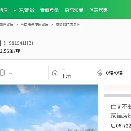
租屋
社區/商辦
實價登錄
房訊知識
信義居家
南市買屋
台南市佳里區買屋
奇美醫院旁農地
(HS81541HB)
3.56萬/坪
--
--
0樓/0樓
土地
住商不
家福房
06-722