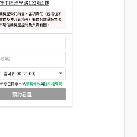
佳里區進學路123號1樓
義房屋受託銷售，各項責任（包括但不
實性及仲介義務等）概由各該受託業者
不屬信義房屋控制及負責範圍。
可(9:00-21:00)
示您已同意本站
服務條款
與
隱私權聲明
預約看屋