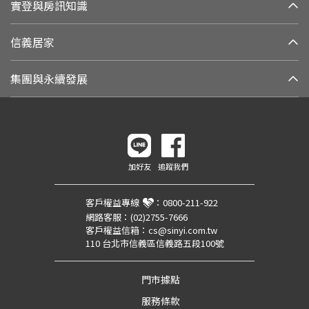
實登與房訊知識
信義居家
集團與永續發展
加好友
追蹤我們
客戶權益專線
：
0800-211-922
網路客服：
(02)2755-7666
客戶權益信箱：
cs@sinyi.com.tw
110 台北市信義區信義路五段100號
門市據點
服務條款