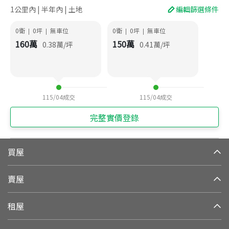
1公里內 | 半年內 | 土地
編輯篩選條件
0衛
0
坪
無車位
0衛
0
坪
無車位
|
|
|
|
160
萬
150
萬
0.38
萬/坪
0.41
萬/坪
115/04
成交
115/04
成交
完整實價登錄
買屋
賣屋
租屋