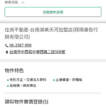
使用分區
--
完整物件詳情
住商不動產
-
台南湖美天河加盟店(翔陽廣告行
銷有限公司)
06-2587-890
台南市中西區中華西路二段508號
物件特色
地形方正，交通出入便利
土壤優渥，好種植
低總價，稀有釋出
類似物件實價登錄
(
5
)