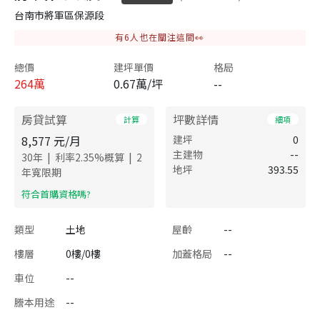
台南市將軍區保源段
有
6
人也在關注這間👀
總價
建坪單價
格局
264
萬
0.67萬/坪
--
房貸試算
坪數詳情
計算
細項
8,577
元/月
建坪
0
主建物
--
|
|
30
年
利率
2.35
%概算
2
地坪
393.55
年寬限期
​符合首購資格嗎?
類型
土地
屋齡
--
樓層
0樓/0樓
加蓋格局
--
車位
--
謄本用途
--