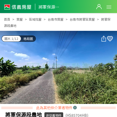
將軍保源段農地
將軍保源段農地
首頁
買屋
區域找屋
台南市買屋
台南市將軍區買屋
將軍保
源段農地
圖片 1/12
格局圖
此為其他仲介業者物件
將軍保源段農地
(HS85704HB)
非信義物件