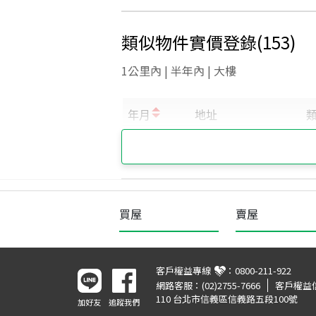
類似物件實價登錄
(
153
)
1公里內 | 半年內 | 大樓
買屋
賣屋
客戶權益專線
：
0800-211-922
網路客服：
(02)2755-7666
客戶權益
110 台北市信義區信義路五段100號
加好友
追蹤我們