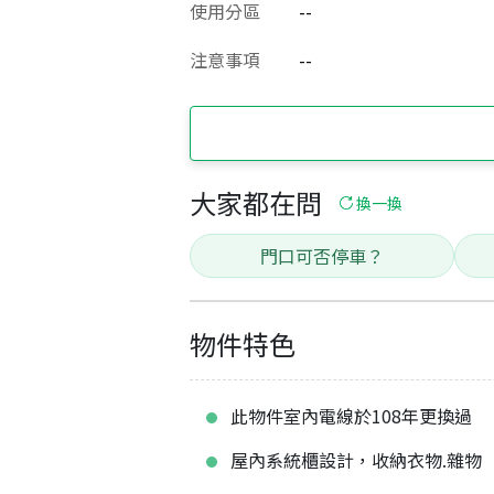
使用分區
--
注意事項
--
大家都在問
換一換
門口可否停車？
物件特色
此物件室內電線於108年更換過
屋內系統櫃設計，收納衣物.雜物