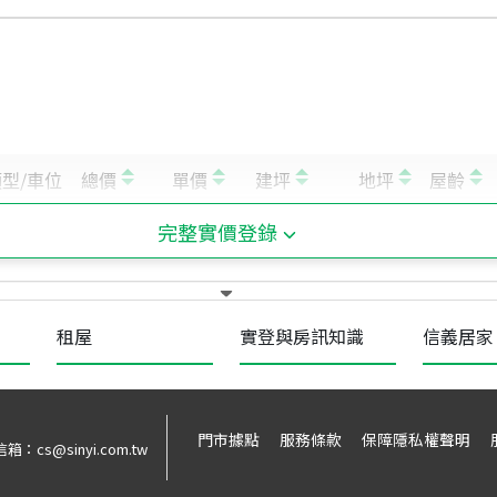
完整實價登錄
租屋
實登與房訊知識
信義居家
門市據點
服務條款
保障隱私權聲明
信箱：
cs@sinyi.com.tw