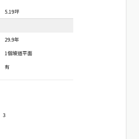
5.19坪
29.9年
1個坡道平面
有
3