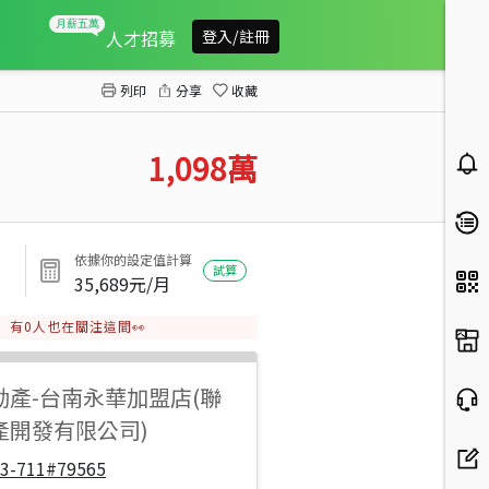
億載學區南國高樓四房平車
人才招募
登入/註冊
列印
分享
收藏
1,098
萬
依據你的設定值計算
試算
35,689
元/月
有
0
人也在關注這間👀
動產
-
台南永華加盟店(聯
產開發有限公司)
33-711#79565