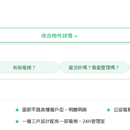
收合物件詳情
有無電梯？
屋況好嗎？需要整理嗎？
面郡平路高樓層戶型，明廳明房
公設電影
一層三戶設計配有一部電梯，24H管理室