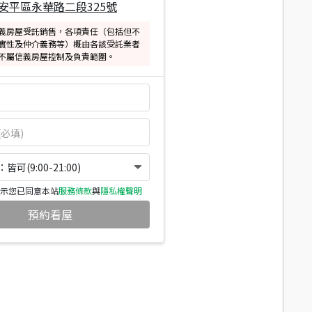
安平區永華路二段325號
義房屋受託銷售，各項責任（包括但不
實性及仲介義務等）概由各該受託業者
不屬信義房屋控制及負責範圍。
可(9:00-21:00)
示您已同意本站
服務條款
與
隱私權聲明
預約看屋