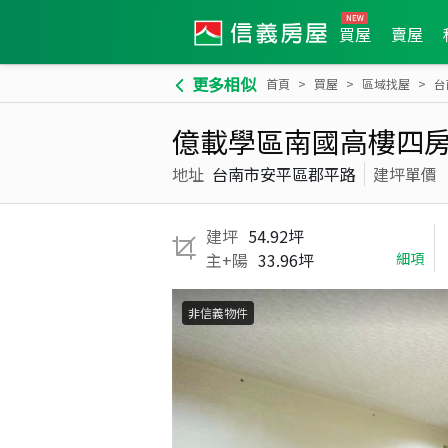
買屋
賣屋
更多相似
首頁
買屋
區域找屋
台
億載學區南國高樓四
地址
台南市安平區郡平路
建坪單價
建坪
54.92坪
主+陽
33.96坪
細項
非信義物件