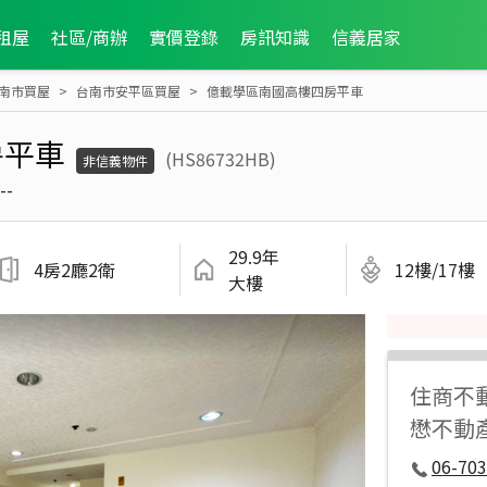
租屋
社區/商辦
實價登錄
房訊知識
信義居家
南市買屋
台南市安平區買屋
億載學區南國高樓四房平車
房平車
(HS86732HB)
非信義物件
--
29.9年
4房2廳2衛
12樓/17樓
大樓
住商不
懋不動
06-70