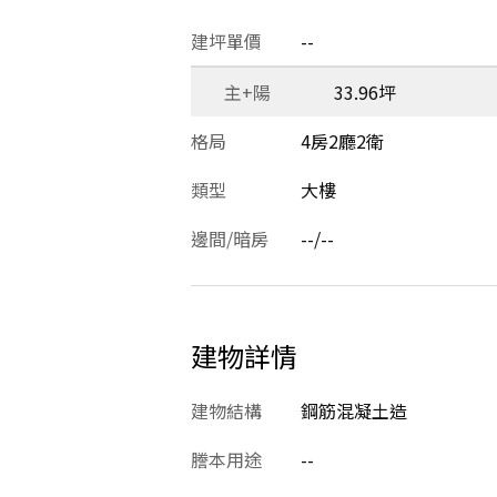
建坪單價
--
主+陽
33.96坪
格局
4房2廳2衛
類型
大樓
邊間/暗房
--/--
建物詳情
建物結構
鋼筋混凝土造
謄本用途
--