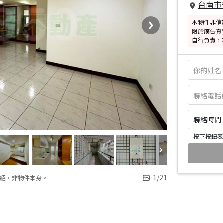
台南市
本物件非信
限於廣告真
自行負責，
聯絡時間：皆
按下按鈕表
1
/
21
紹，非物件本身。