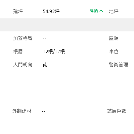
建坪
54.92坪
詳情
地坪
加蓋格局
--
屋齡
樓層
12樓/17樓
車位
大門朝向
南
警衛管理
外牆建材
--
該層戶數