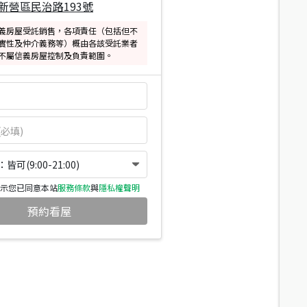
新營區民治路193號
義房屋受託銷售，各項責任（包括但不
實性及仲介義務等）概由各該受託業者
不屬信義房屋控制及負責範圍。
可(9:00-21:00)
示您已同意本站
服務條款
與
隱私權聲明
預約看屋