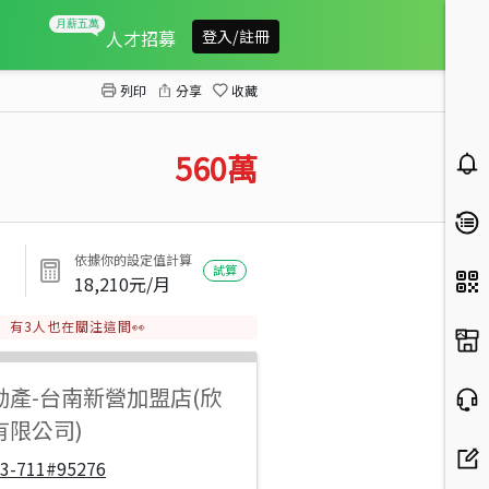
東山田尾段2.7農地
人才招募
登入/註冊
列印
分享
收藏
560
萬
依據你的設定值計算
試算
18,210
元/月
有
3
人也在關注這間👀
動產
-
台南新營加盟店(欣
有限公司)
33-711#95276