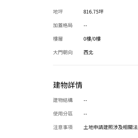
地坪
816.75坪
加蓋格局
--
樓層
0樓/0樓
大門朝向
西北
建物詳情
建物結構
--
使用分區
--
注意事項
土地申請建照涉及相關法