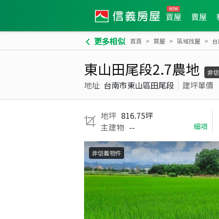
買屋
賣屋
更多相似
首頁
買屋
區域找屋
台
東山田尾段2.7農地
非信
地址
台南市東山區田尾段
建坪單價
地坪
816.75坪
主建物
--
細項
非信義物件