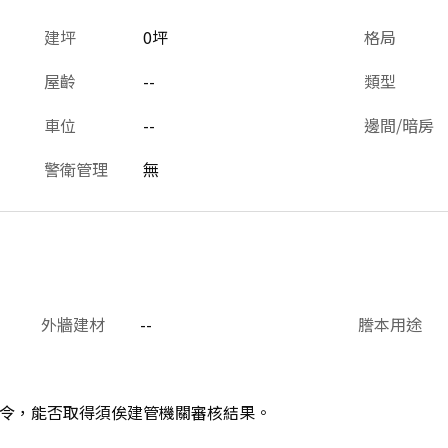
建坪
0坪
格局
屋齡
--
類型
車位
--
邊間/暗房
警衛管理
無
外牆建材
--
謄本用途
令，能否取得須俟建管機關審核結果。