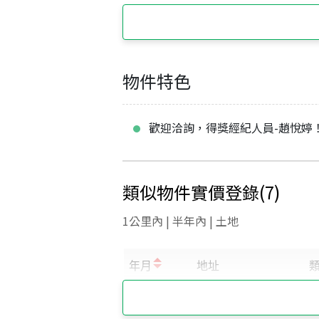
物件特色
歡迎洽詢，得獎經紀人員-趙悅婷
類似物件實價登錄
(
7
)
1公里內 | 半年內 | 土地