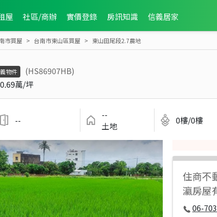
租屋
社區/商辦
實價登錄
房訊知識
信義居家
南市買屋
台南市東山區買屋
東山田尾段2.7農地
(HS86907HB)
義物件
0.69萬/坪
--
--
0樓/0樓
土地
住商不
瀛房屋
06-70