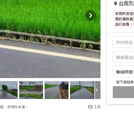
台南市
本物件非信
限於廣告真
自行負責，
聯絡時間：皆
按下按鈕表
1
/
8
紹，非物件本身。