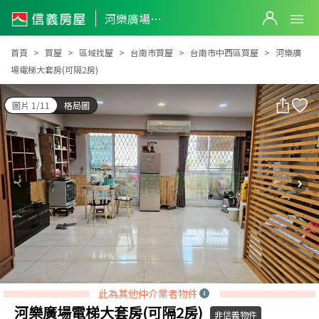
河樂廣場電梯大套房(可隔2房)
河樂廣場電梯大套房(可隔2房)
首頁
買屋
區域找屋
台南市買屋
台南市中西區買屋
河樂廣
場電梯大套房(可隔2房)
圖片 1/11
格局圖
此為其他仲介業者物件
河樂廣場電梯大套房(可隔2房)
非信義物件