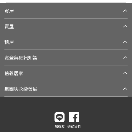
買屋
賣屋
租屋
實登與房訊知識
信義居家
集團與永續發展
加好友
追蹤我們