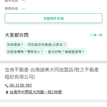
謄本用途
--
使用分區
--
完整物件詳情
大家都在問
換一換
有無電梯？
附近是否有捷運/公車站？
有管理費嗎？費用多少？
屋況好嗎？需要整理嗎？
住商不動產
-
台南誠美大同加盟店(牧之不動產
經紀有限公司)
06-2158-585
台南市中西區大同路一段198號