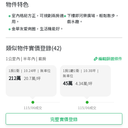
物件特色
室內格局方正，可規劃兩房運
下樓即河樂廣場，輕鬆散步，
用。
戲水趣。
金華友愛商圈，生活機能好。
類似物件實價登錄
(
42
)
1公里內 | 半年內 | 套房
編輯篩選條件
1房1衛
10.24
坪
無車位
1房1廳1衛
10.38
坪
|
|
|
|
無車位
212
萬
20.7
萬/坪
45
萬
4.34
萬/坪
115/06
成交
115/06
成交
完整實價登錄