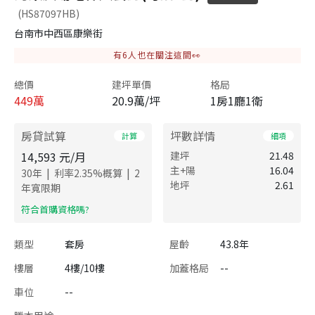
(HS87097HB)
台南市中西區康樂街
有
6
人也在關注這間👀
總價
建坪單價
格局
449
萬
20.9萬/坪
1房1廳1衛
房貸試算
坪數詳情
計算
細項
14,593
元/月
建坪
21.48
主+陽
16.04
|
|
30
年
利率
2.35
%概算
2
地坪
2.61
年寬限期
​符合首購資格嗎?
類型
套房
屋齡
43.8年
樓層
4樓/10樓
加蓋格局
--
車位
--