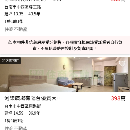
台南市中西區尊王路
建坪
13.35
43.5年
1房1廳1衛
住商不動產
⚠️ 本物件非信義房屋受託銷售，各項責任概由該受託業者自行負
責，不屬信義房屋控制及負責範圍。
非信義物件
398
河樂廣場有陽台優質大套房
萬
台南市中西區康樂街
建坪
14.59
36.9年
1房1廳1衛
住商不動產