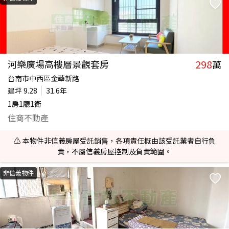
298
河樂廣場高樓層景觀套房
萬
台南市中西區金華新路
建坪
9.28
31.6年
1房1廳1衛
住商不動產
⚠️ 本物件非信義房屋受託銷售，各項責任概由該受託業者自行負
責，不屬信義房屋控制及負責範圍。
非信義物件