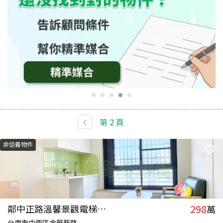
第
2
頁
非信義物件
298
鄰中正路溫馨景觀電梯套房
萬
台南市中西區金華新路