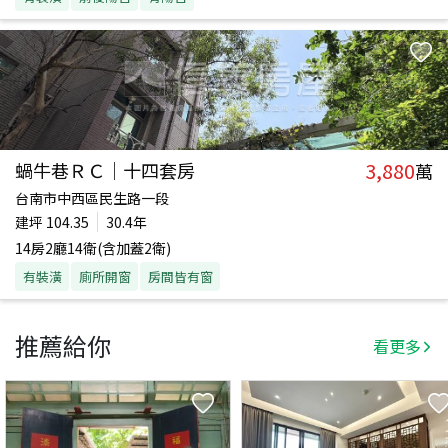
3,880
蝸牛巷ＲＣ｜十四套房
萬
台南市中西區民生路一段
建坪
104.35
30.4年
14房2廳14衛(含加蓋2衛)
有裝潢
廁所開窗
房間皆有窗
推薦給你
看更多