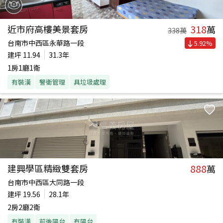
318
近市府高樓美景套房
萬
338
萬
台南市中西區永華路一段
5.92
%
建坪
11.94
31.3年
1房1廳1衛
有裝潢
警衛管理
具垃圾處理
888
建興學區精緻雙套房
萬
台南市中西區大同路一段
建坪
19.56
28.1年
2房2廳2衛
有裝潢
前後陽台
有陽台