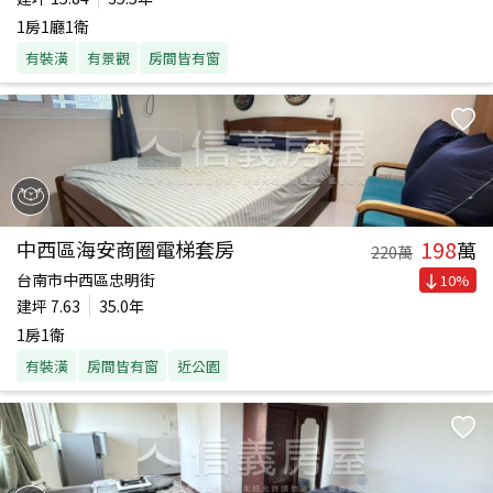
1房1廳1衛
有裝潢
有景觀
房間皆有窗
198
中西區海安商圈電梯套房
萬
220
萬
台南市中西區忠明街
10
%
建坪
7.63
35.0年
1房1衛
有裝潢
房間皆有窗
近公園