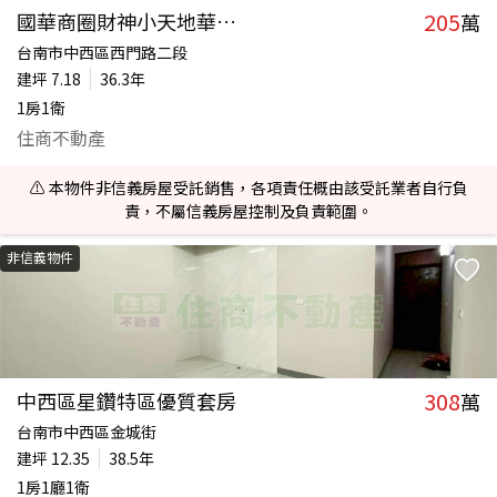
205
國華商圈財神小天地華廈套房B
萬
台南市中西區西門路二段
建坪
7.18
36.3年
1房1衛
住商不動產
⚠️ 本物件非信義房屋受託銷售，各項責任概由該受託業者自行負
責，不屬信義房屋控制及負責範圍。
非信義物件
308
中西區星鑽特區優質套房
萬
台南市中西區金城街
建坪
12.35
38.5年
1房1廳1衛