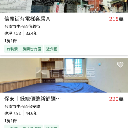
218
信義街有電梯套房Ａ
萬
台南市中西區信義街
建坪
7.58
33.4年
1房1衛
有裝潢
房間皆有窗
近公園
220
保安｜低總價整新舒適套房
萬
台南市中西區保安路
建坪
7.91
44.6年
1房1衛