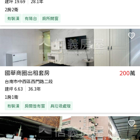
建坪
19.69
28.1年
2房2衛
有裝潢
有陽台
廁所開窗
200
國華商圈出租套房
萬
台南市中西區西門路二段
建坪
6.63
36.3年
1房1衛
有裝潢
房間皆有窗
具垃圾處理