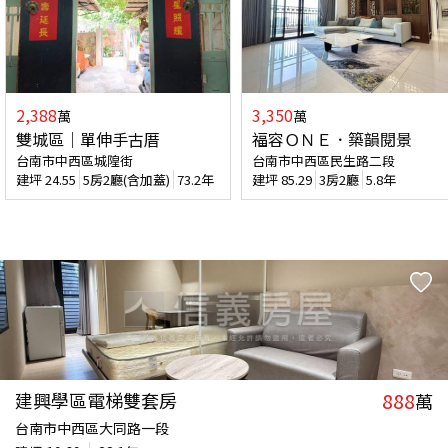
2,388
3,350
萬
萬
雙城區｜單伸手古厝
福容ＯＮＥ．築韻閱景
台南市中西區城隍街
台南市中西區民生路二段
建坪
24.55
5房2廳(含加蓋)
73.2年
建坪
85.29
3房2廳
5.8年
888
建興學區電梯雙套房
萬
台南市中西區大同路一段