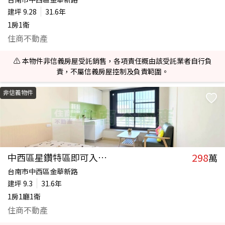
建坪
9.28
31.6年
1房1衛
住商不動產
⚠️ 本物件非信義房屋受託銷售，各項責任概由該受託業者自行負
責，不屬信義房屋控制及負責範圍。
非信義物件
298
中西區星鑽特區即可入住套房
萬
台南市中西區金華新路
建坪
9.3
31.6年
1房1廳1衛
住商不動產