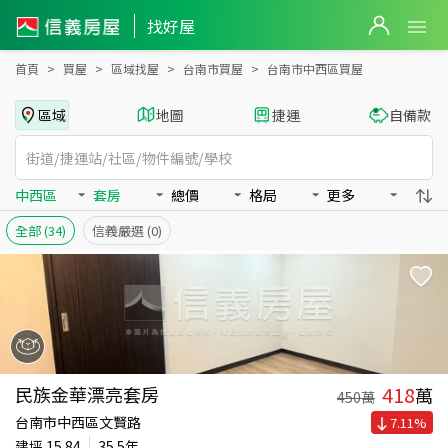
台南市中西區買房：套房房屋物件出售、房價分析
台南市中西區買房：套房物件出售、房價分析 - 信義房屋
找好屋
首頁
買屋
區域找屋
台南市買屋
台南市中西區買屋
區域
地圖
捷運
自備款
中西區
套房
總價
格局
更多
全部
(34)
信義嚴選
(0)
418
民族金華漂亮套房
萬
450
萬
台南市中西區文賢路
7.11
%
建坪
15.84
35.5年