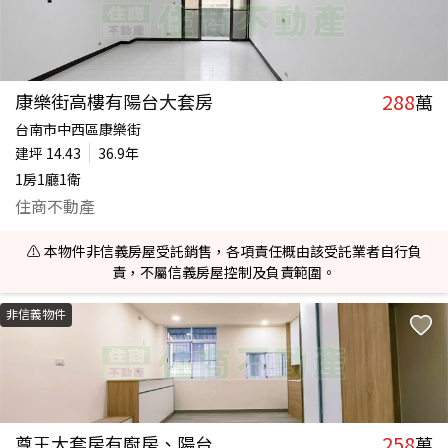
288
康樂街高樓有陽台大套房
萬
台南市中西區康樂街
建坪
14.43
36.9年
1房1廳1衛
住商不動產
⚠️ 本物件非信義房屋受託銷售，各項責任概由該受託業者自行負
責，不屬信義房屋控制及負責範圍。
非信義物件
258
尊王大套房有廚房、陽台
萬