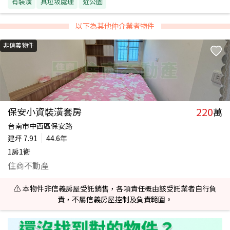
有裝潢
具垃圾處理
近公園
以下為其他仲介業者物件
非信義物件
220
保安小資裝潢套房
萬
台南市中西區保安路
建坪
7.91
44.6年
1房1衛
住商不動產
⚠️ 本物件非信義房屋受託銷售，各項責任概由該受託業者自行負
責，不屬信義房屋控制及負責範圍。