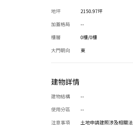
地坪
2150.97坪
加蓋格局
--
樓層
0樓/0樓
大門朝向
東
建物詳情
建物結構
--
使用分區
--
注意事項
土地申請建照涉及相關法