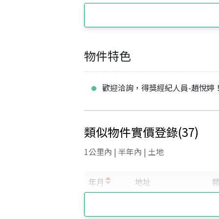
物件特色
歡迎洽詢，得獎經紀人員-趙悅婷
類似物件實價登錄
(
37
)
1公里內 | 半年內 | 土地