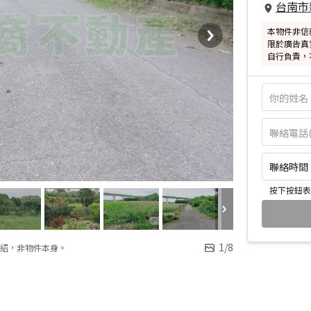
台南市
本物件非信
限於廣告真
自行負責，
聯絡時間：皆
按下按鈕表
1
/
8
紹，非物件本身。