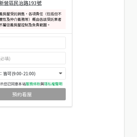
新營區民治路193號
義房屋受託銷售，各項責任（包括但不
實性及仲介義務等）概由各該受託業者
不屬信義房屋控制及負責範圍。
可(9:00-21:00)
示您已同意本站
服務條款
與
隱私權聲明
預約看屋