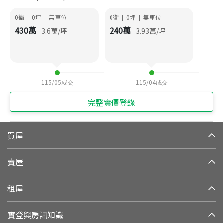
0衛
0
坪
無車位
0衛
0
坪
無車位
|
|
|
|
430
萬
240
萬
3.6
萬/坪
3.93
萬/坪
115/05
成交
115/04
成交
完整實價登錄
買屋
賣屋
租屋
實登與房訊知識