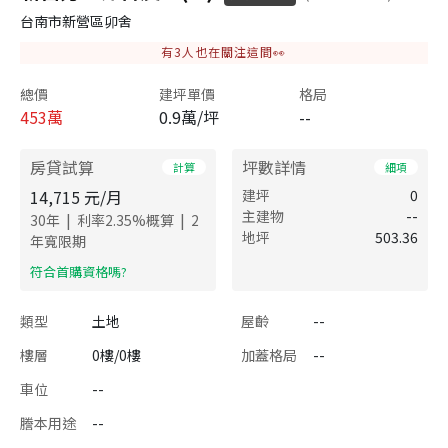
台南市新營區卯舍
有
3
人也在關注這間👀
總價
建坪單價
格局
453
萬
0.9萬/坪
--
房貸試算
坪數詳情
計算
細項
14,715
元/月
建坪
0
主建物
--
|
|
30
年
利率
2.35
%概算
2
地坪
503.36
年寬限期
​符合首購資格嗎?
類型
土地
屋齡
--
樓層
0樓/0樓
加蓋格局
--
車位
--
謄本用途
--