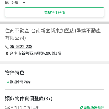
使用分區
--
完整物件詳情
住商不動產
-
台南新營新東加盟店(羣達不動產
有限公司)
06-6322-238
台南市新營區東興路296號1樓
物件特色
歡迎來電洽詢
類似物件實價登錄
(
37
)
1公里內 | 半年內 | 土地
編輯篩選條件