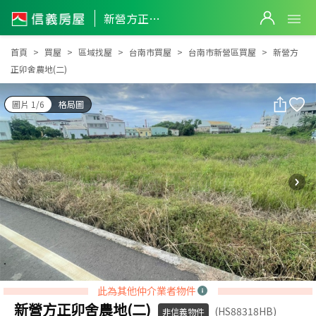
新營方正卯舍農地(二)
新營方正卯舍農地(二)
首頁
買屋
區域找屋
台南市買屋
台南市新營區買屋
新營方
正卯舍農地(二)
圖片 1/6
格局圖
此為其他仲介業者物件
新營方正卯舍農地(二)
(HS88318HB)
非信義物件