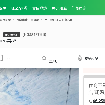
租屋
社區/商辦
實價登錄
房訊知識
信義居家
南市買屋
台南市佳里區買屋
佳里興百坪大面寬乙建
建
(HS88487HB)
非信義物件
8.92萬/坪
--
--
0樓/0樓
土地
住商不
店(翔
06-258