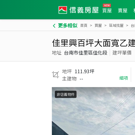
買屋
賣屋
更多相似
首頁
買屋
區域找屋
台
佳里興百坪大面寬乙
地址
台南市佳里區佳化段
建坪單價
地坪
111.93坪
主建物
--
細項
非信義物件