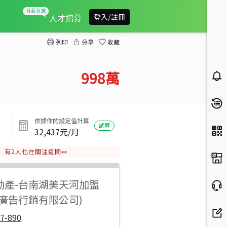
佳里興百坪大面寬乙建
人才招募
登入/註冊
列印
分享
收藏
998
萬
依據你的設定值計算
試算
32,437
元/月
有
2
人也在關注這間👀
動產
-
台南湖美天河加盟
陽廣告行銷有限公司)
7-890