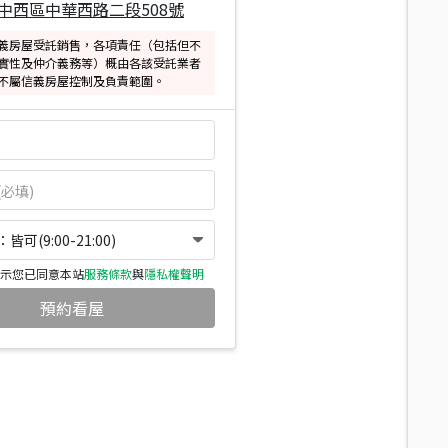
中西區中華西路二段508號
義房屋受託銷售，各項責任（包括但不
實性及仲介義務等）概由各該受託業者
不屬信義房屋控制及負責範圍。
可(9:00-21:00)
示您已同意本站
服務條款
與
隱私權聲明
預約看屋