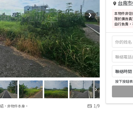
台南市
本物件非信
限於廣告真
自行負責，
聯絡時間：皆
按下按鈕表
1
/
9
紹，非物件本身。