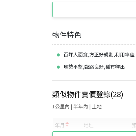
物件特色
百坪大面寬,方正好規劃,利用率佳
地勢平整,臨路良好,稀有釋出
類似物件實價登錄
(
28
)
1公里內 | 半年內 | 土地