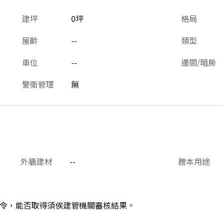
建坪
0坪
格局
屋齡
--
類型
車位
--
邊間/暗房
警衛管理
無
外牆建材
--
謄本用途
令，能否取得須俟建管機關審核結果。