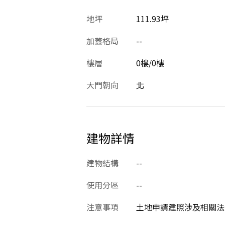
地坪
111.93坪
加蓋格局
--
樓層
0樓/0樓
大門朝向
北
建物詳情
建物結構
--
使用分區
--
注意事項
土地申請建照涉及相關法