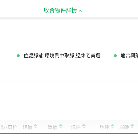
收合物件詳情
位處靜巷,環境鬧中取靜,退休宅首選
適合興