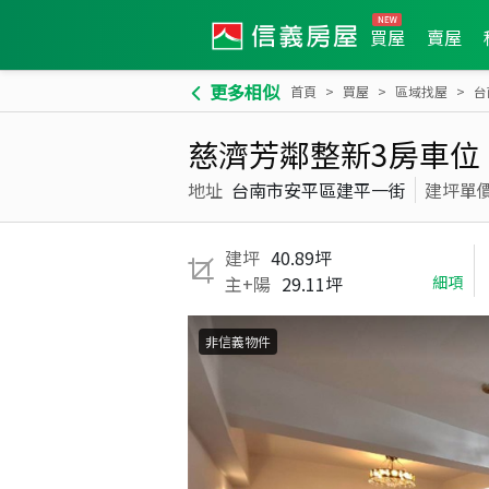
買屋
賣屋
更多相似
首頁
買屋
區域找屋
台
慈濟芳鄰整新3房車位
地址
台南市安平區建平一街
建坪單
建坪
40.89坪
主+陽
29.11坪
細項
非信義物件