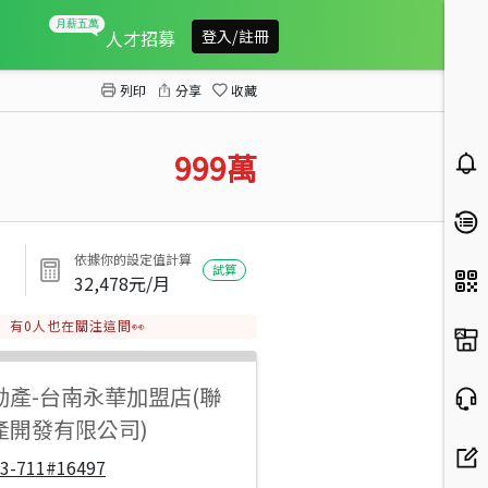
慈濟芳鄰整新3房車位
人才招募
登入/註冊
列印
分享
收藏
999
萬
依據你的設定值計算
試算
32,478
元/月
有
0
人也在關注這間👀
動產
-
台南永華加盟店(聯
產開發有限公司)
33-711#16497