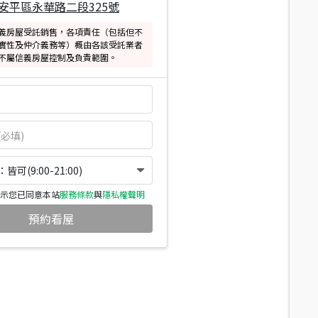
安平區永華路二段325號
義房屋受託銷售，各項責任（包括但不
實性及仲介義務等）概由各該受託業者
不屬信義房屋控制及負責範圍。
可(9:00-21:00)
示您已同意本站
服務條款
與
隱私權聲明
預約看屋