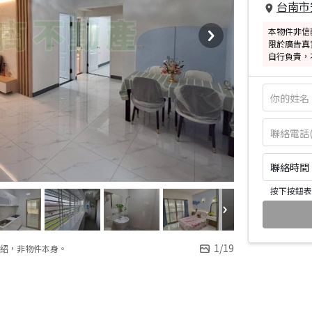
台南市
本物件非信
限於廣告真
自行負責，
聯絡時間：皆
按下按鈕表
1
/
19
紹，非物件本身。