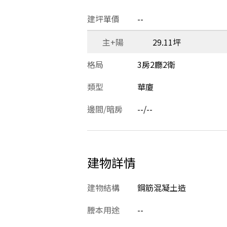
建坪單價
--
主+陽
29.11坪
格局
3房2廳2衛
類型
華廈
邊間/暗房
--/--
建物詳情
建物結構
鋼筋混凝土造
謄本用途
--