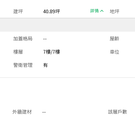
建坪
40.89坪
詳情
地坪
加蓋格局
--
屋齡
樓層
7樓/7樓
車位
警衛管理
有
外牆建材
--
該層戶數