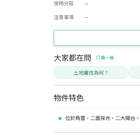
使用分區
--
注意事項
--
大家都在問
換一換
土地屬性為何？
物件特色
位於角窗，二面採光，二大陽台