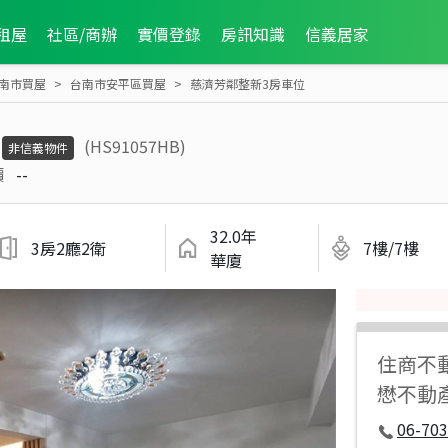
租屋
社區/商辦
實價登錄
房訊知識
信義居家
南市買屋
台南市安平區買屋
慈濟芳鄰整新3房車位
(HS91057HB)
非信義物件
價
--
32.0年
3房2廳2衛
7樓/7樓
華廈
住商不
懋不動
06-70