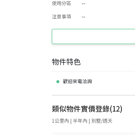
使用分區
--
注意事項
--
物件特色
歡迎來電洽詢
類似物件實價登錄
(
12
)
1公里內 | 半年內 | 別墅/透天