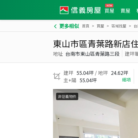
買屋
賣屋
更多相似
首頁
買屋
區域找屋
台
東山市區青葉路新店
地址
台南市東山區青葉路三段
建坪
建坪
55.04坪
/ 地坪
24.62坪
主+陽
55.04坪
細項
非信義物件