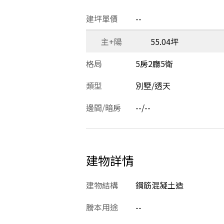
建坪單價
--
主+陽
55.04坪
格局
5房2廳5衛
類型
別墅/透天
邊間/暗房
--/--
建物詳情
建物結構
鋼筋混凝土造
謄本用途
--