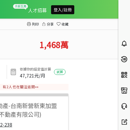
東山市區青葉路新店住
人才招募
登入/註冊
列印
分享
收藏
1,468
萬
依據你的設定值計算
試算
47,721
元/月
有
2
人也在關注這間👀
動產
-
台南新營新東加盟
達不動產有限公司)
2-238