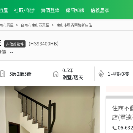
租屋
社區/商辦
實價登錄
房訊知識
信義居家
南市買屋
台南市東山區買屋
東山市區青葉路新店住
住
(HS93400HB)
非信義物件
單價
--
0.5年
5房2廳5衛
1-4樓/0樓
別墅/透天
住商不
店(羣
06-632