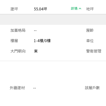
建坪
55.04坪
詳情
地坪
加蓋格局
--
屋齡
樓層
1-4樓/0樓
車位
大門朝向
東
警衛管理
外牆建材
--
該層戶數