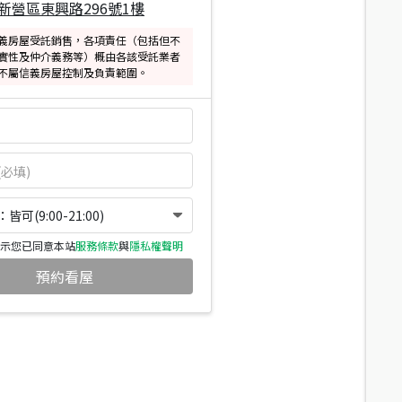
新營區東興路296號1樓
義房屋受託銷售，各項責任（包括但不
實性及仲介義務等）概由各該受託業者
不屬信義房屋控制及負責範圍。
可(9:00-21:00)
示您已同意本站
服務條款
與
隱私權聲明
預約看屋