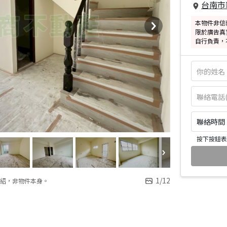
台南市
本物件非信
限於廣告真
自行負責，
聯絡時間：皆
按下按鈕表
1
/
12
紹，非物件本身。