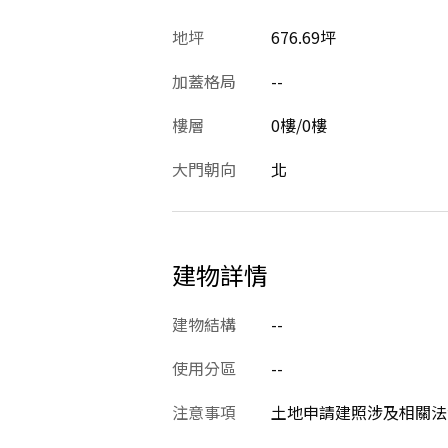
地坪
676.69坪
加蓋格局
--
樓層
0樓/0樓
大門朝向
北
建物詳情
建物結構
--
使用分區
--
注意事項
土地申請建照涉及相關法