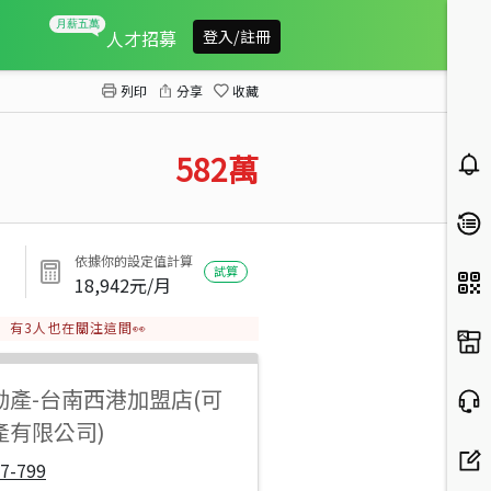
\森活龍安近成功路美農地
人才招募
登入/註冊
列印
分享
收藏
582
萬
依據你的設定值計算
試算
18,942
元/月
有
3
人也在關注這間👀
動產
-
台南西港加盟店(可
產有限公司)
7-799