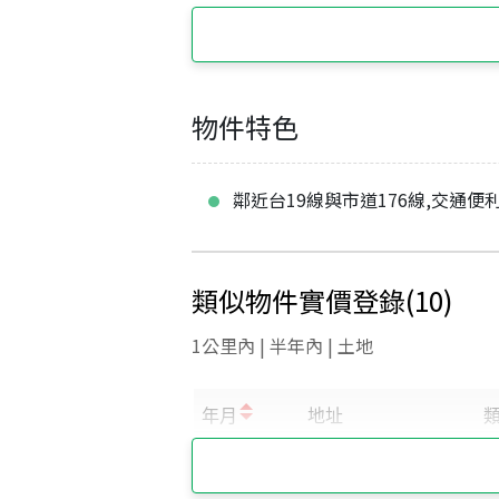
物件特色
鄰近台19線與市道176線,交通便
類似物件實價登錄
(
10
)
1公里內 | 半年內 | 土地