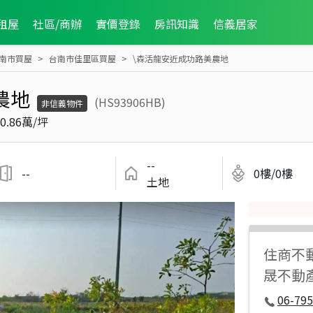
租屋
社區/商辦
實價登錄
房訊知識
信義居家
南市買屋
台南市佳里區買屋
\森活龍安近成功路美農地
農地
(HS93906HB)
非信義物件
0.86萬/坪
--
--
0樓/0樓
土地
住商不
晟不動
06-795