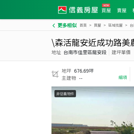
買屋
賣屋
更多相似
首頁
買屋
區域找屋
台
\森活龍安近成功路美
地址
台南市佳里區龍安段
建坪單價
地坪
676.69坪
主建物
--
細項
非信義物件