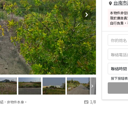
台南市
本物件非信
限於廣告真
自行負責，
聯絡時間：皆
按下按鈕表
1
/
8
紹，非物件本身。