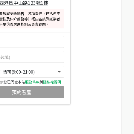
西港區中山路123號1樓
義房屋受託銷售，各項責任（包括但不
實性及仲介義務等）概由各該受託業者
不屬信義房屋控制及負責範圍。
可(9:00-21:00)
示您已同意本站
服務條款
與
隱私權聲明
預約看屋