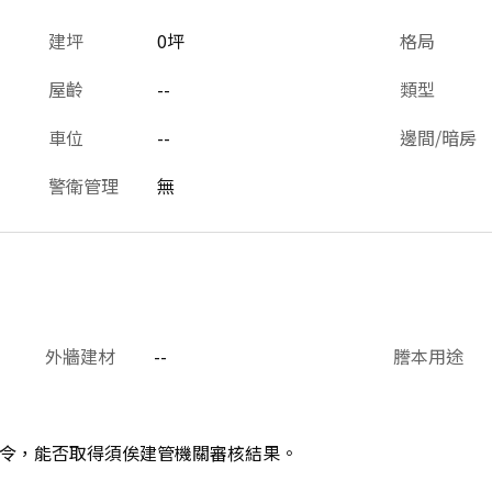
建坪
0坪
格局
屋齡
--
類型
車位
--
邊間/暗房
警衛管理
無
外牆建材
--
謄本用途
令，能否取得須俟建管機關審核結果。