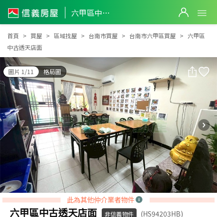
六甲區中古透天店面
六甲區中古透天店面
首頁
買屋
區域找屋
台南市買屋
台南市六甲區買屋
六甲區
中古透天店面
圖片 1/11
格局圖
此為其他仲介業者物件
六甲區中古透天店面
(HS94203HB)
非信義物件