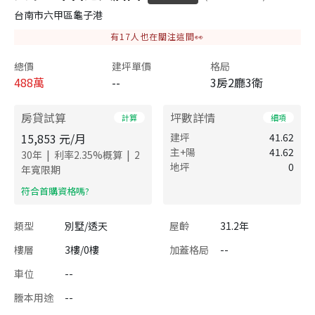
台南市六甲區龜子港
有
17
人也在關注這間👀
總價
建坪單價
格局
488
萬
--
3房2廳3衛
房貸試算
坪數詳情
計算
細項
15,853
元/月
建坪
41.62
主+陽
41.62
|
|
30
年
利率
2.35
%概算
2
地坪
0
年寬限期
​符合首購資格嗎?
類型
別墅/透天
屋齡
31.2年
樓層
3樓/0樓
加蓋格局
--
車位
--
謄本用途
--