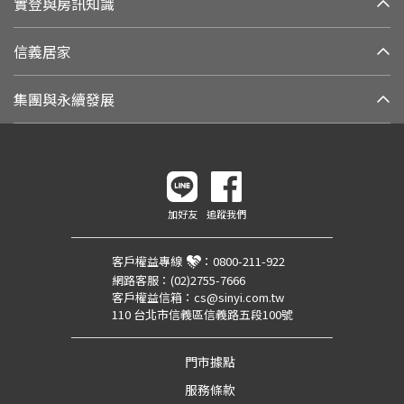
實登與房訊知識
信義居家
集團與永續發展
加好友
追蹤我們
客戶權益專線
：
0800-211-922
網路客服：
(02)2755-7666
客戶權益信箱：
cs@sinyi.com.tw
110 台北市信義區信義路五段100號
門市據點
服務條款