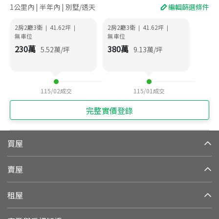
1公里內 | 半年內 | 別墅/透天
編輯篩選條件
2房2廳3衛
41.62
坪
2房2廳3衛
41.62
坪
|
|
|
|
無車位
無車位
230
萬
380
萬
5.52
萬/坪
9.13
萬/坪
115/02
成交
115/01
成交
完整實價登錄
買屋
賣屋
租屋