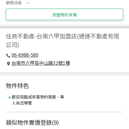
使用分區
--
完整物件詳情
住商不動產
-
台南六甲加盟店(通達不動產有限
公司)
06-6988-580
台南市六甲區中山路32號1樓
物件特色
歡迎蒞臨或來電預約賞屋，專
人為您導覽
類似物件實價登錄
(
9
)