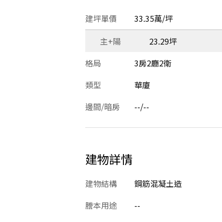
建坪單價
33.35萬/坪
主+陽
23.29坪
格局
3房2廳2衛
類型
華廈
邊間/暗房
--/--
建物詳情
建物結構
鋼筋混凝土造
謄本用途
--