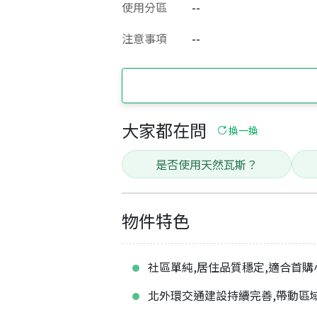
使用分區
--
注意事項
--
大家都在問
換一換
是否使用天然瓦斯？
物件特色
社區單純,居住品質穩定,適合首購
北外環交通建設持續完善,帶動區