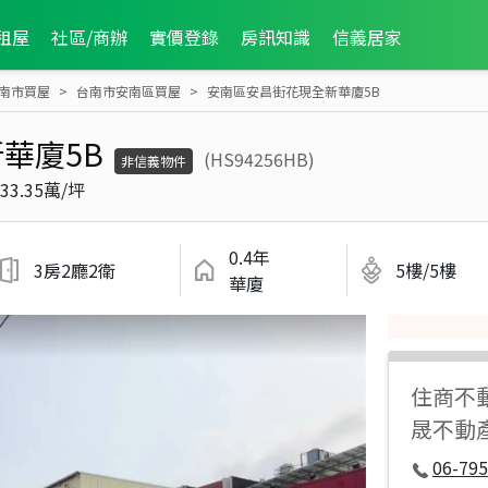
租屋
社區/商辦
實價登錄
房訊知識
信義居家
南市買屋
台南市安南區買屋
安南區安昌街花現全新華廈5B
華廈5B
(HS94256HB)
非信義物件
33.35萬/坪
0.4年
3房2廳2衛
5樓/5樓
華廈
住商不
晟不動
06-795