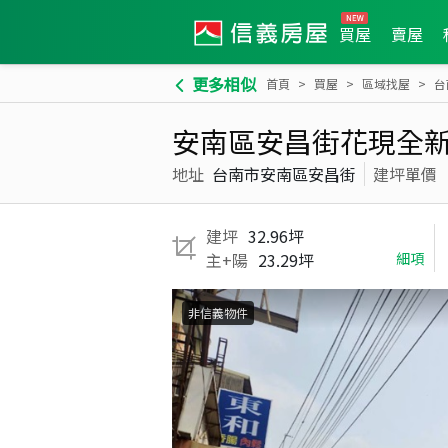
買屋
賣屋
更多相似
首頁
買屋
區域找屋
台
安南區安昌街花現全新
地址
台南市安南區安昌街
建坪單價
建坪
32.96坪
主+陽
23.29坪
細項
非信義物件