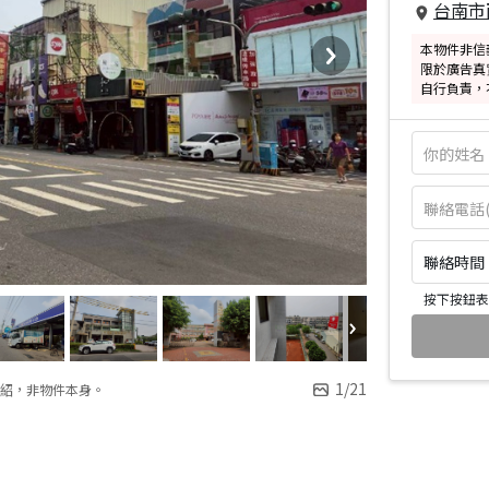
台南市
本物件非信
限於廣告真
自行負責，
聯絡時間：皆
按下按鈕表
1
/
21
紹，非物件本身。