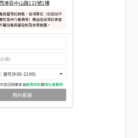
西港區中山路123號1樓
義房屋受託銷售，各項責任（包括但不
實性及仲介義務等）概由各該受託業者
不屬信義房屋控制及負責範圍。
可(9:00-21:00)
示您已同意本站
服務條款
與
隱私權聲明
預約看屋