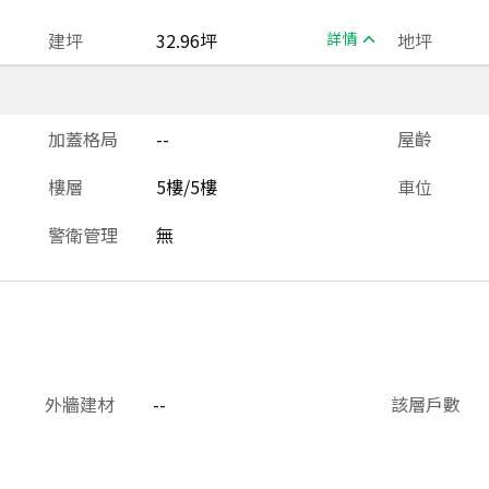
建坪
32.96坪
詳情
地坪
加蓋格局
--
屋齡
樓層
5樓/5樓
車位
警衛管理
無
外牆建材
--
該層戶數