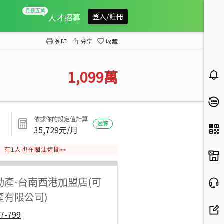
安南區安昌街花現全新華廈5B
人才招募
登入/註冊
列印
分享
收藏
1,099
萬
依據你的設定值計算
試算
35,729
元/月
有
1
人也在關注這間👀
動產
-
台南西港加盟店(可
產有限公司)
7-799