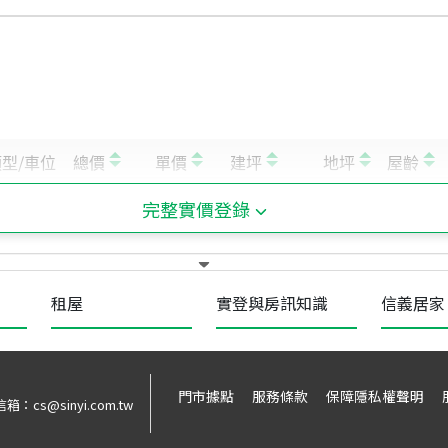
完整實價登錄
租屋
實登與房訊知識
信義居家
門市據點
服務條款
保障隱私權聲明
信箱：
cs@sinyi.com.tw