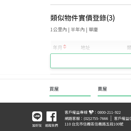
類似物件實價登錄
(
3
)
1公里內 | 半年內 | 華廈
買屋
賣屋
客戶權益專線
：
0800-211-922
網路客服：
(02)2755-7666
客戶權益
110 台北市信義區信義路五段100號
加好友
追蹤我們