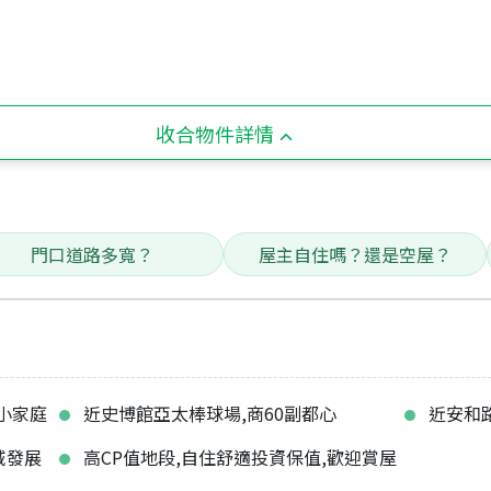
收合物件詳情
門口道路多寬？
屋主自住嗎？還是空屋？
小家庭
近史博館亞太棒球場,商60副都心
近安和
域發展
高CP值地段,自住舒適投資保值,歡迎賞屋