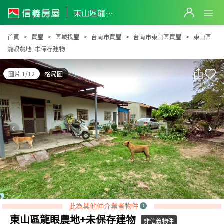
東山區龍眼農地+未保存建物
東山區龍眼農地+未保存建物
首頁
買屋
區域找屋
台南市買屋
台南市東山區買屋
東山區
龍眼農地+未保存建物
圖片 1/12
格局圖
此為其他仲介業者物件
東山區龍眼農地+未保存建物
非信義物件