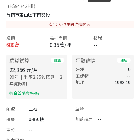
(HS94742HB)
台南市東山區下南勢段
有
12
人也在關注這間👀
總價
建坪單價
格局
688
萬
0.35萬/坪
--
房貸試算
坪數詳情
計算
細項
22,356
元/月
建坪
0
主建物
--
|
|
30
年
利率
2.35
%概算
2
地坪
1983.19
年寬限期
​符合首購資格嗎?
類型
土地
屋齡
--
樓層
0樓/0樓
加蓋格局
--
車位
--