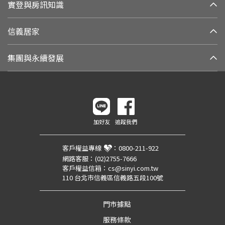
實登與房訊知識
信義居家
集團與永續發展
加好友
追蹤我們
客戶權益專線
：
0800-211-922
網路客服：
(02)2755-7666
客戶權益信箱：
cs@sinyi.com.tw
110 台北市信義區信義路五段100號
門市據點
服務條款