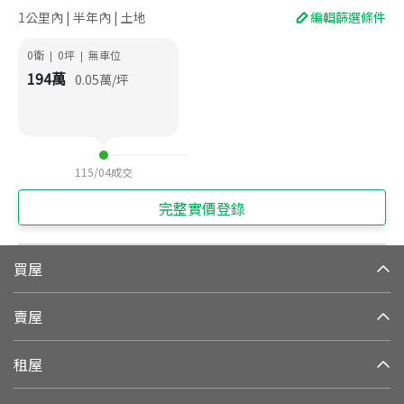
1公里內 | 半年內 | 土地
編輯篩選條件
0衛
0
坪
無車位
|
|
194
萬
0.05
萬/坪
115/04
成交
完整實價登錄
買屋
賣屋
租屋