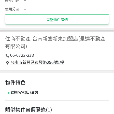
謄本用途
--
使用分區
--
完整物件詳情
住商不動產
-
台南新營新東加盟店(羣達不動產
有限公司)
06-6322-238
台南市新營區東興路296號1樓
物件特色
歡迎來電(店)洽詢
類似物件實價登錄
(
1
)