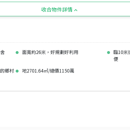
收合物件詳情
農舍
面寬約26米，好規劃好利用
臨10
便
意的鄉村
地2701.64㎡/總價1150萬