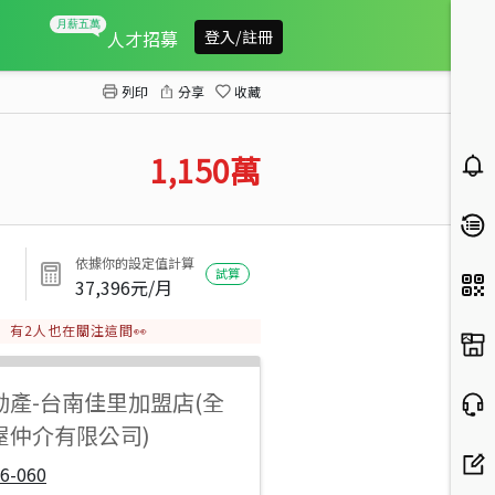
嘉福社區一般農
人才招募
登入/註冊
列印
分享
收藏
1,150
萬
依據你的設定值計算
試算
37,396
元/月
有
2
人也在關注這間👀
動產
-
台南佳里加盟店(全
屋仲介有限公司)
6-060