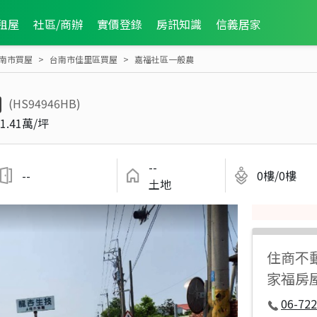
租屋
社區/商辦
實價登錄
房訊知識
信義居家
南市買屋
台南市佳里區買屋
嘉福社區一般農
(HS94946HB)
1.41萬/坪
--
--
0樓/0樓
土地
住商不
家福房
06-722