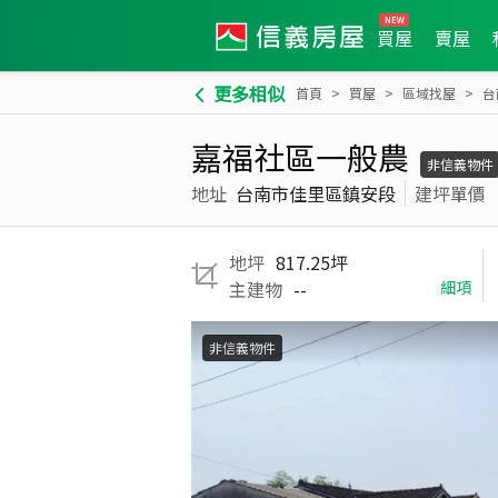
買屋
賣屋
更多相似
首頁
買屋
區域找屋
台
嘉福社區一般農
非信義物件
地址
台南市佳里區鎮安段
建坪單價
地坪
817.25坪
主建物
--
細項
非信義物件