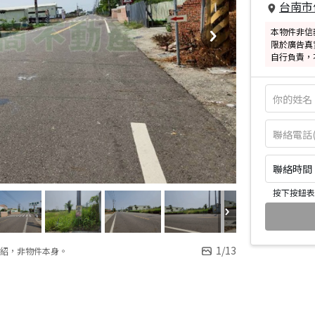
台南市
本物件非信
限於廣告真
自行負責，
聯絡時間：皆
按下按鈕表
1
/
13
紹，非物件本身。