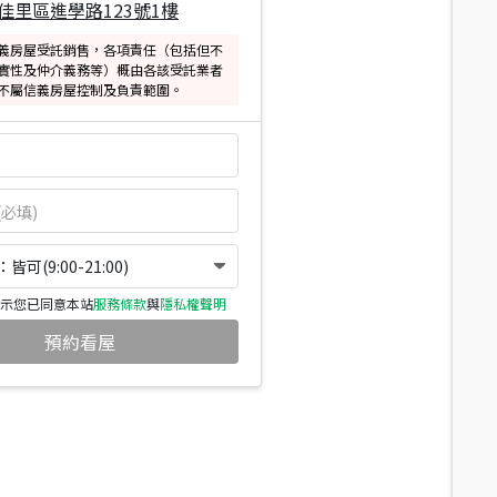
佳里區進學路123號1樓
義房屋受託銷售，各項責任（包括但不
實性及仲介義務等）概由各該受託業者
不屬信義房屋控制及負責範圍。
可(9:00-21:00)
示您已同意本站
服務條款
與
隱私權聲明
預約看屋