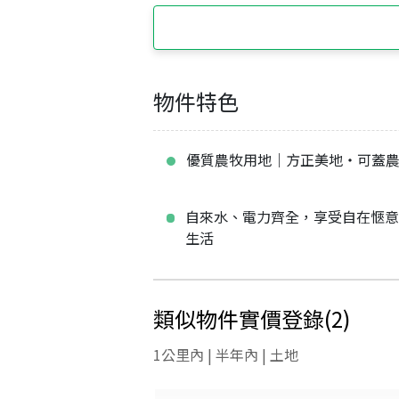
物件特色
優質農牧用地｜方正美地・可蓋
自來水、電力齊全，享受自在愜
生活
類似物件實價登錄
(
2
)
1公里內 | 半年內 | 土地