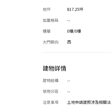
地坪
817.25坪
加蓋格局
--
樓層
0樓/0樓
大門朝向
西
建物詳情
建物結構
--
使用分區
--
注意事項
土地申請建照涉及相關法