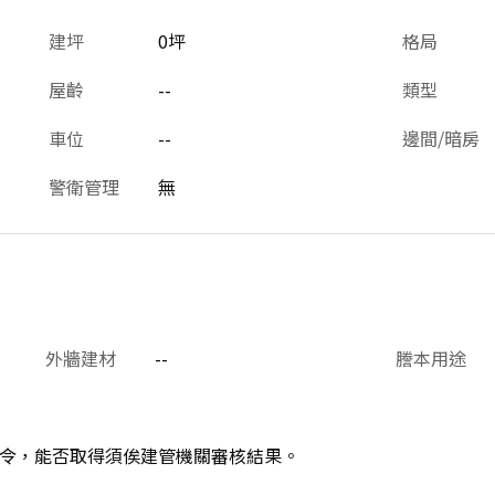
建坪
0坪
格局
屋齡
--
類型
車位
--
邊間/暗房
警衛管理
無
外牆建材
--
謄本用途
令，能否取得須俟建管機關審核結果。