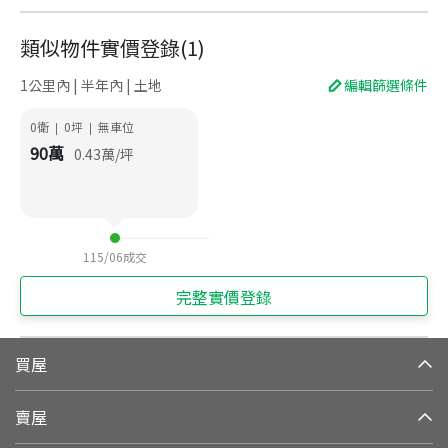
類似物件實價登錄
(
1
)
1公里內 | 半年內 | 土地
編輯篩選條件
0衛
0
坪
無車位
|
|
90
萬
0.43
萬/坪
115/06
成交
完整實價登錄
買屋
賣屋