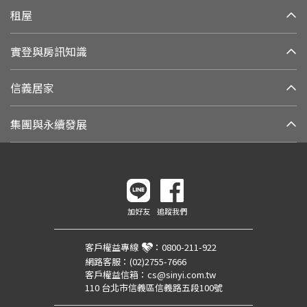
租屋
實登與房訊知識
信義居家
集團與永續發展
加好友
追蹤我們
客戶權益專線
：
0800-211-922
網路客服：
(02)2755-7666
客戶權益信箱：
cs@sinyi.com.tw
110 台北市信義區信義路五段100號