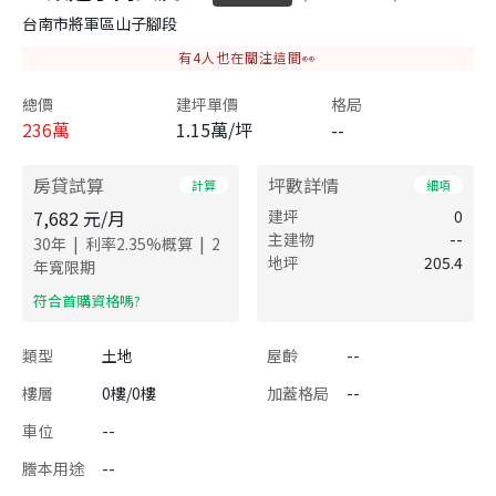
台南市將軍區山子腳段
有
4
人也在關注這間👀
總價
建坪單價
格局
236
萬
1.15萬/坪
--
房貸試算
坪數詳情
計算
細項
7,682
元/月
建坪
0
主建物
--
|
|
30
年
利率
2.35
%概算
2
地坪
205.4
年寬限期
​符合首購資格嗎?
類型
土地
屋齡
--
樓層
0樓/0樓
加蓋格局
--
車位
--
謄本用途
--