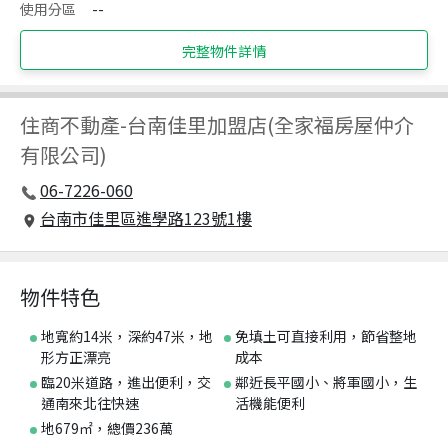
使用分區
--
完整物件詳情
住商不動產
-
台南佳里加盟店(全家福房屋仲介
有限公司)
06-7226-060
台南市佳里區進學路123號1樓
物件特色
地寬約14米，深約47米，地
免填土可直接利用，節省整地
形方正漂亮
成本
臨20米道路，進出便利，交
鄰近長平國小、將軍國小，生
通南來北往快速
活機能便利
地679㎡，總價236萬