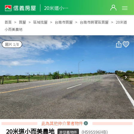
20米道小而美農地
20米道小而美農地
首頁
買屋
區域找屋
台南市買屋
台南市將軍區買屋
20米道
小而美農地
圖片 1/8
此為其他仲介業者物件
20米道小而美農地
(HS95596HB)
非信義物件