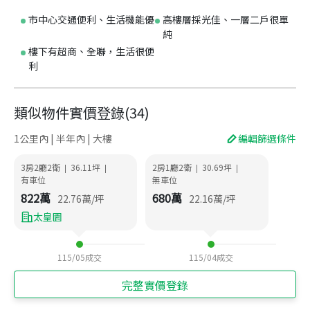
市中心交通便利、生活機能優
高樓層採光佳、一層二戶很單
純
樓下有超商、全聯，生活很便
利
類似物件實價登錄
(
34
)
1公里內 | 半年內 | 大樓
編輯篩選條件
3房2廳2衛
36.11
坪
2房1廳2衛
30.69
坪
|
|
|
|
有車位
無車位
822
萬
680
萬
22.76
萬/坪
22.16
萬/坪
太皇園
115/05
成交
115/04
成交
完整實價登錄