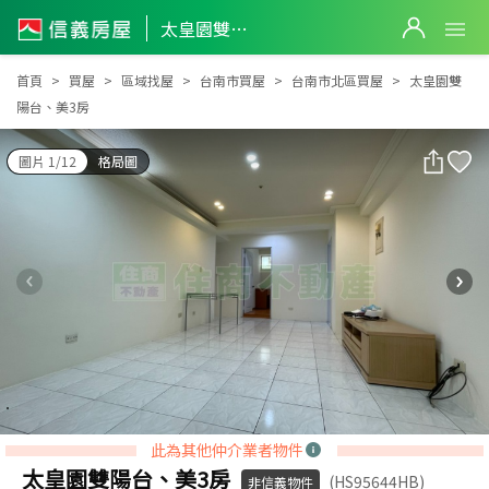
太皇園雙陽台、美3房
太皇園雙陽台、美3房
首頁
買屋
區域找屋
台南市買屋
台南市北區買屋
太皇園雙
陽台、美3房
圖片 1/12
格局圖
此為其他仲介業者物件
太皇園雙陽台、美3房
(HS95644HB)
非信義物件