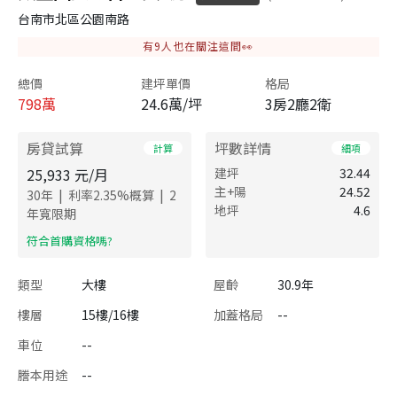
台南市北區公園南路
有
9
人也在關注這間👀
總價
建坪單價
格局
798
萬
24.6萬/坪
3房2廳2衛
房貸試算
坪數詳情
計算
細項
25,933
元/月
建坪
32.44
主+陽
24.52
|
|
30
年
利率
2.35
%概算
2
地坪
4.6
年寬限期
​符合首購資格嗎?
類型
大樓
屋齡
30.9年
樓層
15樓/16樓
加蓋格局
--
車位
--
謄本用途
--