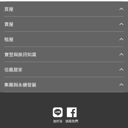
買屋
賣屋
租屋
實登與房訊知識
信義居家
集團與永續發展
加好友
追蹤我們